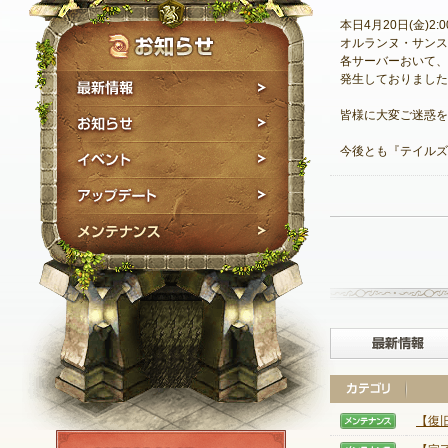
本日4月20日(金)2:
オルランヌ・サンス
各サーバーおいて、
発生しておりましたが
最新情報
皆様に大変ご迷惑を
お知らせ
今後とも『テイルズ
イベント
アップデート
メンテナンス
【復
【メン
NEXON ID登録