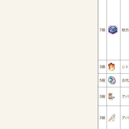
7
個
助力
3
個
シト
5
個
古代
3
個
アバ
3
個
アバ