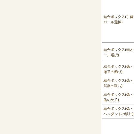
結合ボックス
(
手首
ロール選択
)
結合ボックス
(
頭オ
ール選択
)
結合ボックス
(
偽・
徽章の飾り
)
結合ボックス
(
偽・
武器の破片
)
結合ボックス
(
偽・
盾の欠片
)
結合ボックス
(
偽・
ペンダントの破片
)