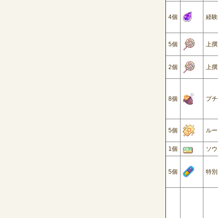
4
個
経験
5
個
上撰
2
個
上撰
8
個
プチ
5
個
ルー
1
個
ソウ
5
個
特別