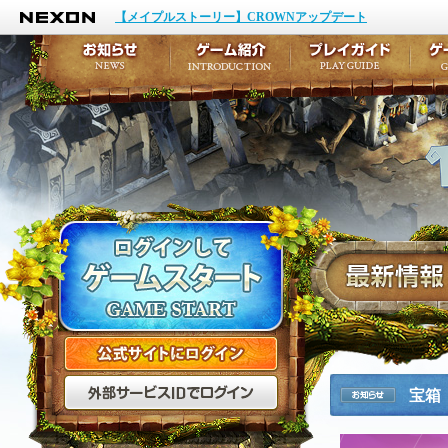
NEXON
イベント
キャラクター作成
【メイプルストーリー】CROWNアップデート
アップデート
テイルズ初級者講座
メンテナンス
ここだけは知っておこ
お知らせ
ゲーム紹介
プ
公式サイトにログイン
外部サービスIDでログ
宝箱
お知らせ