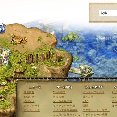
ニュース
ゲーム紹介
最新情報
TWの特徴
インターフェース
町
お知らせ
登場人物
操作方法
コ
イベント
ゲームの始め方
NPC
モ
アップデート
キャラクター作成
戦闘
ル
メンテナンス
テイルズ初級者講座
クエスト・チャプター
ここだけは知っておこ
キャラクターの成長