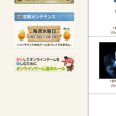
定期メンテナンス
毎週水曜日 10:30～1
†
※メンテナンス中は
(S
†
蒼
(Sh