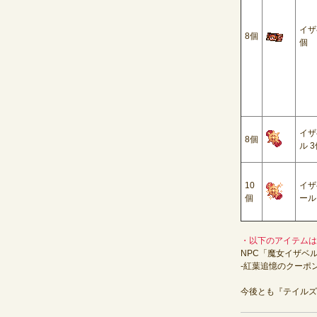
イザ
8
個
個
イザ
8
個
ル
3
10
イザ
個
ール
・
以下のアイテムは
NPC
「魔女イザベ
-
紅葉追憶のクーポ
今後とも『テイルズ