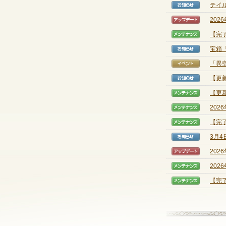
テイル
【お知
202
【アッ
【完
【メン
宝箱
【お知
「異
【イベ
【更
【お知
【更新
【メン
202
【メン
【完
【メン
3月
【お知
202
【アッ
202
【メン
【完了
【メン