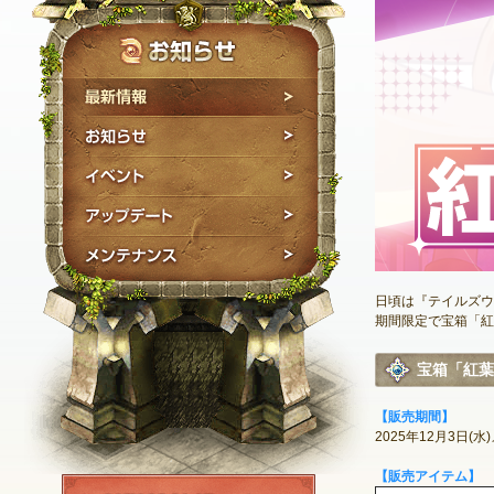
最新情報
お知らせ
イベント
アップデート
メンテナンス
日頃は『テイルズウ
期間限定で宝箱「紅
宝箱「紅葉
【販売期間】
2025
年
12
月
3
日
(
水
)
【販売アイテム】
NEXON ID登録