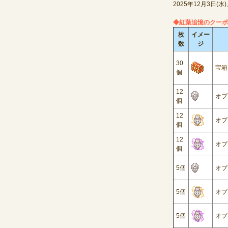
2025
年
12
月
3
日
(
水
)
◆
紅葉追憶のクーポ
枚
イメー
数
ジ
30
宝箱
個
12
オプ
個
12
オプ
個
12
オプ
個
5
個
オプ
5
個
オプ
5
個
オプ