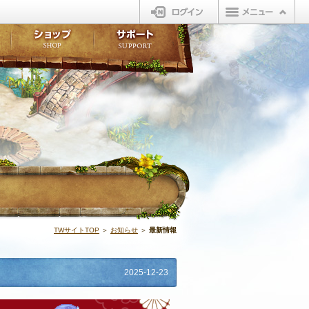
ログイン
板
ボイスドラマ
販売アイテム
FAQ
ト掲示板
マンガ
ビューティーショップ
不具合対応状況
ィポイント
LINEスタンプ
オープンマーケット
アンケート
ライブラリ
ショップ
サポート
ウィーバー
最新情報 | N
TWサイトTOP
＞
お知らせ
＞
最新情報
2025-12-23