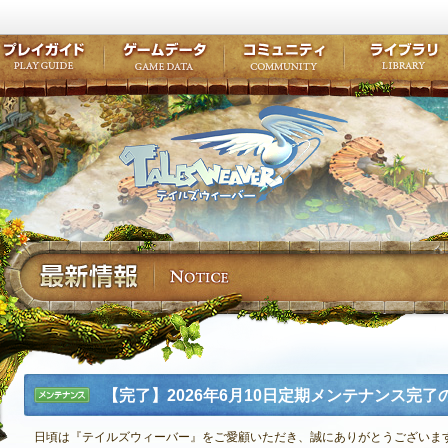
キャラクター作成
クエスト・チャプター
コンテンツ
クラブ掲示
テイルズ初級者講座
キャラクターの成長
モンスターブック
ファンアー
ここだけは知っておこう
ワープポイント
ルーンスキル
コミュニテ
ゲーム紹介
プレイガイド
ゲームデータ
コミュニティ
テイルズ
公式サイトにログイン
外部サービスIDでログイン
【完了】2026年6月10日定期メンテナンス完了
メンテナ
ンス
日頃は『テイルズウィーバー』をご愛顧いただき、誠にありがとうございま