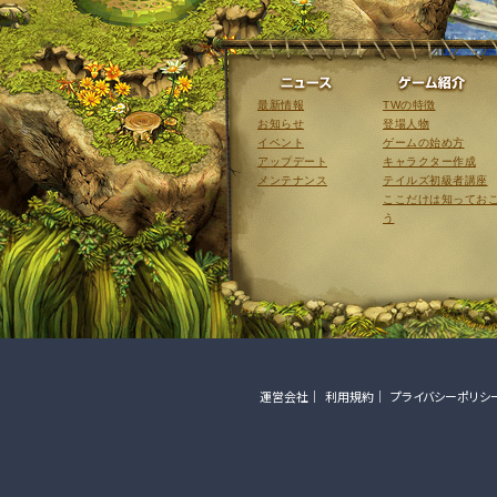
ニュース
最新情報
TWの特徴
お知らせ
登場人物
イベント
ゲームの始め方
アップデート
キャラクター作成
メンテナンス
テイルズ初級者講座
ここだけは知ってお
う
運営会社
利用規約
プライバシーポリシ