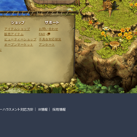
ライブラリ
ショップ
サポート
アイテムショップ
お問い合わせ
販売アイテム
FAQ
ビューティーショップ
不具合対応状況
オープンマーケット
アンケート
リ
ーハラスメント対応方針
IR情報
採用情報