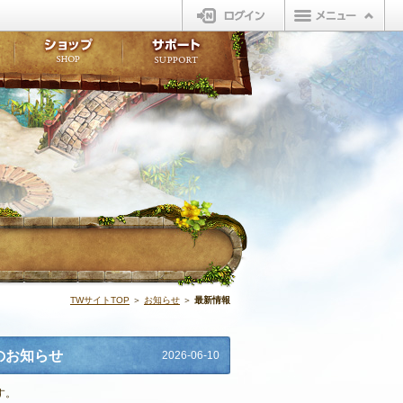
ログイン
板
ボイスドラマ
販売アイテム
FAQ
ト掲示板
マンガ
ビューティーショップ
不具合対応状況
ィポイント
LINEスタンプ
オープンマーケット
アンケート
ライブラリ
ショップ
サポート
ウィーバー
最新情報 | N
TWサイトTOP
＞
お知らせ
＞
最新情報
のお知らせ
2026-06-10
す。