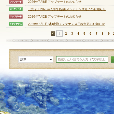
2026年7月8日アップデートのお知らせ
【アップデート】
【完了】2026年7月2日定期メンテナンス完了のお知らせ
【メンテナンス】
定期メンテナンス
2026年7月2日アップデートのお知らせ
【アップデート】
2026年7月1日(水)定期メンテナンス日程変更のお知らせ
【メンテナンス】
毎週水曜日 10:30～14:00
※メンテナンス中はゲームをプレイできません。
←
1
2
3
4
5
6
7
8
9