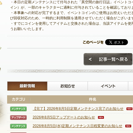
・本日の定期メンテナンスにて付与された「異空間の旅行日誌」イベントコ
イン）が、一部のキャラクターに過剰に付与されていることを確認しており
・本事象への対応が完了するまで、イベントコインのご使用はお控えいただ
び回収対応のため、一時的に利用制限を適用させていただく場合がございま
・すでにコインを使用してアイテムと交換された場合は、当該アイテムを使
最新情報
うお願いいたします。
お知らせ
イベント
アップデート
メンテナンス
最新情報
お知らせ
【完了】2026年8月5日定期メンテナンス完了のお知らせ
【メンテナンス】
2026年8月5日アップデートのお知らせ
【アップデート】
2026年8月5日(水)定期メンテナンス日程変更のお知らせ
【メンテナンス】
NEXON ID登録