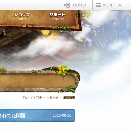
ログイン
板
ボイスドラマ
販売アイテム
FAQ
ト掲示板
マンガ
ビューティーショップ
不具合対応状況
ィポイント
LINEスタンプ
オープンマーケット
アンケート
ライブラリ
ショップ
サポート
ウィーバー
最新情報 | N
TWサイトTOP
＞
お知らせ
＞
最新情報
されてた問題
2026-06-10