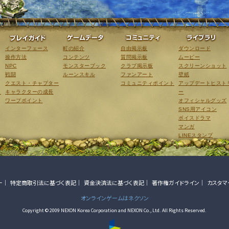
ゲーム紹介
プレイガイド
ゲームデータ
コミュニティ
インターフェース
町の紹介
自由掲示板
ダウンロード
操作方法
コンテンツ
質問掲示板
ムービー
NPC
モンスターブック
クラブ掲示板
スクリーンショット
戦闘
ルーンスキル
ファンアート
壁紙
クエスト・チャプター
コミュニティポイント
アップデートヒスト
こ
キャラクターの成長
ー
ワープポイント
オフィシャルグッズ
SNS用アイコン
ボイスドラマ
マンガ
LINEスタンプ
ー
特定商取引法に基づく表記
資金決済法に基づく表記
著作権ガイドライン
カスタマ
オンラインゲームはネクソン
Copyright © 2009 NEXON Korea Corporation and NEXON Co., Ltd. All Rights Reserved.