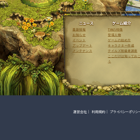
ニュース
最新情報
TWの特徴
お知らせ
登場人物
イベント
ゲームの始め方
アップデート
キャラクター作成
メンテナンス
テイルズ初級者講座
ここだけは知ってお
う
運営会社
利用規約
プライバシーポリシ