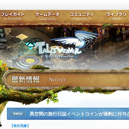
キャラクター作成
クエスト・チャプター
コンテンツ
クラブ掲示
テイルズ初級者講座
キャラクターの成長
モンスターブック
ファンアー
ここだけは知っておこう
ワープポイント
ルーンスキル
コミュニテ
ゲーム紹介
プレイガイド
ゲームデータ
コミュニティ
テイルズ
公式サイトにログイン
外部サービスIDでログイン
異空間の旅行日誌イベントコインが過剰に付与
お知らせ
【発生現象】