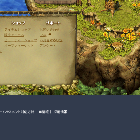
ライブラリ
ショップ
サポート
アイテムショップ
お問い合わせ
販売アイテム
FAQ
ビューティーショップ
不具合対応状況
オープンマーケット
アンケート
リ
ーハラスメント対応方針
IR情報
採用情報