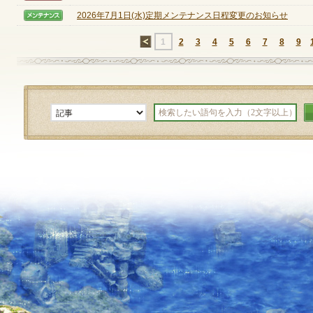
2026年7月1日(水)定期メンテナンス日程変更のお知らせ
【メンテナンス】
定期メンテナンス
←
1
2
3
4
5
6
7
8
9
毎週水曜日 10:30～14:00
※メンテナンス中はゲームをプレイできません。