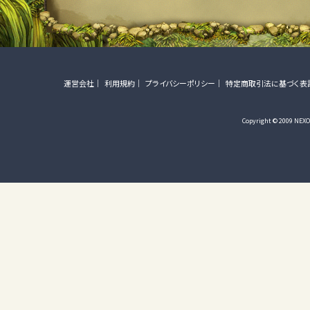
運営会社
利用規約
プライバシーポリシー
特定商取引法に基づく表
Copyright © 2009 NEXON