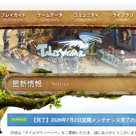
キャラクター作成
クエスト・チャプター
コンテンツ
クラブ掲示
テイルズ初級者講座
キャラクターの成長
モンスターブック
ファンアー
ここだけは知っておこう
ワープポイント
ルーンスキル
コミュニテ
ゲーム紹介
プレイガイド
ゲームデータ
コミュニティ
テイルズ
公式サイトにログイン
外部サービスIDでログイン
【完了】2026年7月2日定期メンテナンス完了
メンテナ
ンス
日頃は『テイルズウィーバー』をご愛顧いただき、誠にありがとうございま