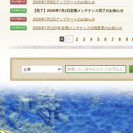
2026年7月8日アップデートのお知らせ
【アップデート】
【完了】2026年7月2日定期メンテナンス完了のお知らせ
【メンテナンス】
定期メンテナンス
2026年7月2日アップデートのお知らせ
【アップデート】
2026年7月1日(水)定期メンテナンス日程変更のお知らせ
【メンテナンス】
毎週水曜日 10:30～14:00
※メンテナンス中はゲームをプレイできません。
←
1
2
3
4
5
6
7
8
9