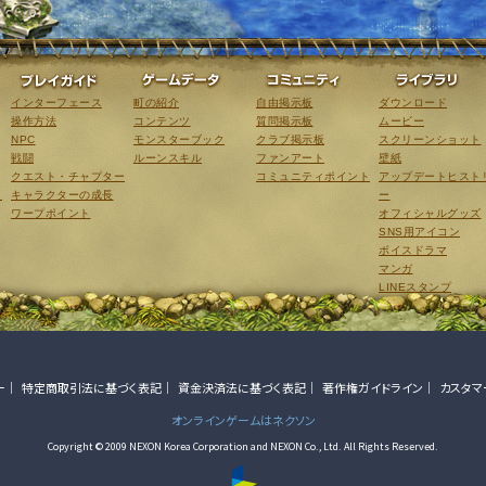
ゲーム紹介
プレイガイド
ゲームデータ
コミュニティ
インターフェース
町の紹介
自由掲示板
ダウンロード
操作方法
コンテンツ
質問掲示板
ムービー
NPC
モンスターブック
クラブ掲示板
スクリーンショット
戦闘
ルーンスキル
ファンアート
壁紙
クエスト・チャプター
コミュニティポイント
アップデートヒスト
こ
キャラクターの成長
ー
ワープポイント
オフィシャルグッズ
SNS用アイコン
ボイスドラマ
マンガ
LINEスタンプ
ー
特定商取引法に基づく表記
資金決済法に基づく表記
著作権ガイドライン
カスタマ
オンラインゲームはネクソン
Copyright © 2009 NEXON Korea Corporation and NEXON Co., Ltd. All Rights Reserved.