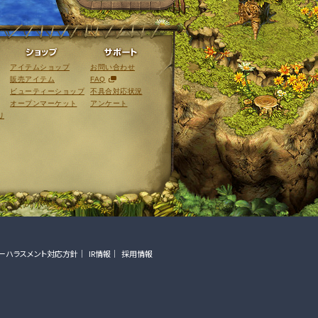
ライブラリ
ショップ
サポート
アイテムショップ
お問い合わせ
販売アイテム
FAQ
ビューティーショップ
不具合対応状況
オープンマーケット
アンケート
リ
ーハラスメント対応方針
IR情報
採用情報