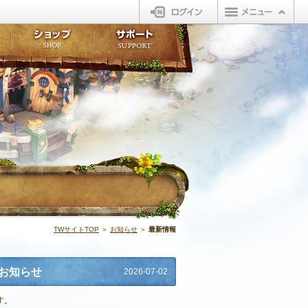
ログイン
板
ボイスドラマ
販売アイテム
FAQ
ト掲示板
マンガ
ビューティーショップ
不具合対応状況
ィポイント
LINEスタンプ
オープンマーケット
アンケート
ライブラリ
ショップ
サポート
ウィーバー
最新情報 | N
TWサイトTOP
＞
お知らせ
＞
最新情報
のお知らせ
2026-07-02
す。