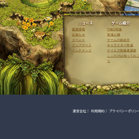
ニュース
最新情報
TWの特徴
お知らせ
登場人物
イベント
ゲームの始め方
アップデート
キャラクター作成
メンテナンス
テイルズ初級者講座
ここだけは知ってお
う
運営会社
利用規約
プライバシーポリシ