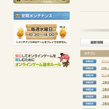
定期メンテナンス
毎週水曜日 10:30～1
※メンテナンス中は
イベン
【お知
10
【お知
ラジ
【お知
【事
【お知
【事
【お知
【事
【お知
【事前
【お知