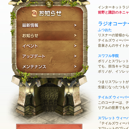
インターネットラジ
前野と諏訪のネニャ
ラジオコーナ
最新情報
ふつおた
お知らせ
リスナーの皆様から
テイルズウィーバー
イベント
音泉さんのサイトか
アップデート
スワフル学院
ボリノとスワレット
メンテナンス
でも、担当キャラは
ボリノが、イソレッ
つまりスワレットが
生徒になったつもり
テイルズ ウィーバー
このコーナーは、テ
リアルの世界でもや
スワレット ウィー
『テイルズウィーバ
NEXON ID登録
スワレットのプレイ