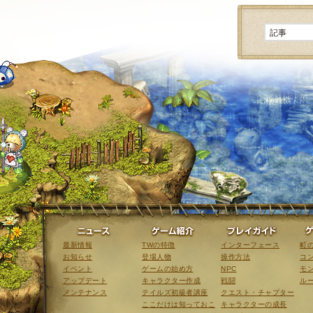
ニュース
ゲーム紹介
最新情報
TWの特徴
インターフェース
町
お知らせ
登場人物
操作方法
コ
イベント
ゲームの始め方
NPC
モ
アップデート
キャラクター作成
戦闘
ル
メンテナンス
テイルズ初級者講座
クエスト・チャプター
ここだけは知っておこ
キャラクターの成長