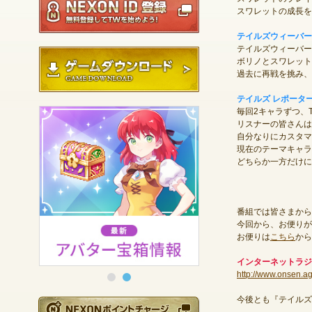
スワレットの成長を
テイルズウィーバー
テイルズウィーバー
ゲームダウンロード
ボリノとスワレット
過去に再戦を挑み、
テイルズ レポータ
毎回2キャラずつ、
リスナーの皆さんは
自分なりにカスタマ
現在のテーマキャラ
どちらか一方だけに
番組では皆さまから
今回から、お便りが
お便りは
こちら
から
インターネットラジ
http://www.onsen.ag
今後とも『テイルズ
NEXONポイントチ