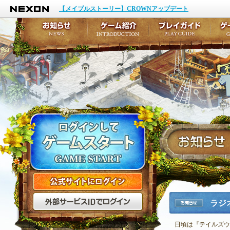
NEXON
イベント
キャラクター作成
【メイプルストーリー】CROWNアップデート
アップデート
テイルズ初級者講座
メンテナンス
ここだけは知っておこ
お知らせ
ゲーム紹介
プ
公式サイトにログイン
外部サービスIDでログ
ラジ
お知らせ
日頃は『テイルズウ