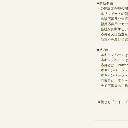
■無効事由
・公開設定が非公開
本リツイートの削除
当該応募及び当選
・懸賞応募用アカウ
当社が判断するア
・応募者又は当選者
当該応募及び当選
■その他
・本キャンペーンは
・本キャンペーンはT
・応募者は、Twi
本キャンペーンへ
本キャンペーンへの
・応募者が、本キャ
全て応募者のご負
今後とも『テイルズ