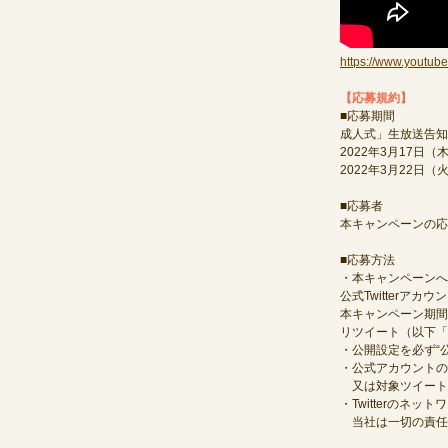
https://www.yout
【応募規約】
■応募期間
成人式」生放送告知
2022年3月17
2022年3月22
■応募者
本キャンペーンの応
■応募方法
・本キャンペーンへ
公式Twitterア
本キャンペーン期間
リツイート（以下「
・公開設定を必ず“
・公式アカウントの
又は対象ツイート
・Twitterの
当社は一切の責任