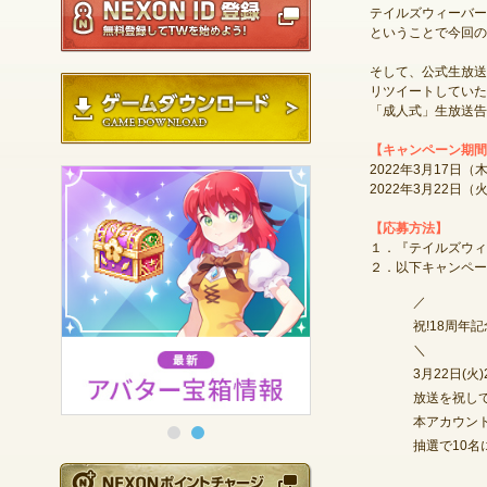
テイルズウィーバー
ということで今回の
そして、公式生放送
ゲームダウンロード
リツイートしていた
「成人式」生放送告
【キャンペーン期間
2022年3月17
2022年3月22日
【応募方法】
１．『テイルズウィー
２．以下キャンペー
／
祝!18周年記
＼
3月22日(火
放送を祝し
本アカウン
抽選で10名に
NEXONポイントチ