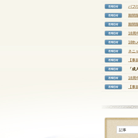
バフ/
【お知
期間
【お知
期間
【お知
18周
【お知
18
【お知
ネニ
【お知
【事前
【お知
「成
【お知
18
【お知
【事
【お知