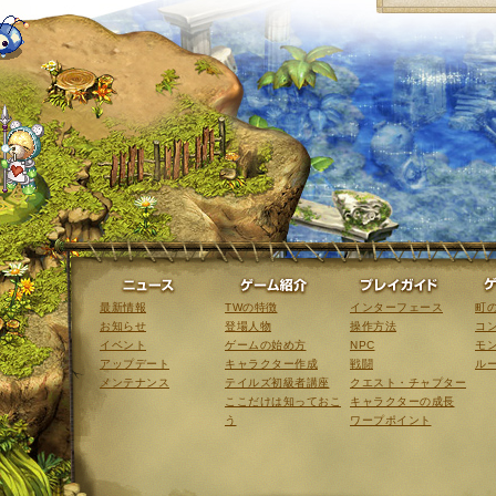
ニュース
ゲーム紹介
最新情報
TWの特徴
インターフェース
町
お知らせ
登場人物
操作方法
コ
イベント
ゲームの始め方
NPC
モ
アップデート
キャラクター作成
戦闘
ル
メンテナンス
テイルズ初級者講座
クエスト・チャプター
ここだけは知っておこ
キャラクターの成長
う
ワープポイント