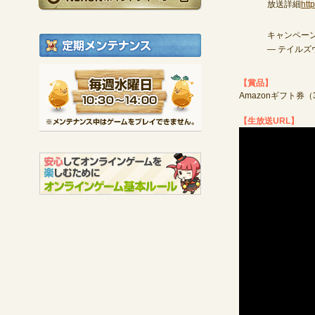
放送詳細
htt
キャンペー
定期メンテナンス
— テイルズウ
毎週水曜日 10:30～1
【賞品】
※メンテナンス中は
Amazonギフト券（
【生放送URL】