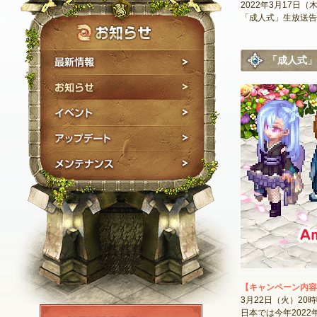
2022年3月17日
「成人式」生放送告
最新情報
「成人式」
お知らせ
イベント
アップデート
メンテナンス
【キャンペーン内容
3月22日（火）2
NEXON ID登録
日本では今年2022