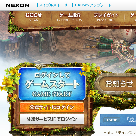
NEXON
イベント
キャラクター作成
【メイプルストーリー】CROWNアップデート
アップデート
テイルズ初級者講座
メンテナンス
ここだけは知っておこ
お知らせ
ゲーム紹介
プ
公式サイトにログイン
外部サービスIDでログ
「成
お知らせ
日頃は『テイルズウ