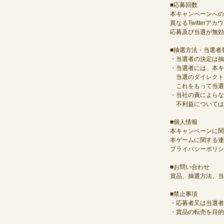
■応募回数
本キャンペーンへの
異なるTwitte
応募及び当選が無効
■抽選方法・当選者
・当選者の決定は抽
・当選者には、本キ
当選のダイレクト
これをもって当選
・当社の責によらな
不利益については
■個人情報
本キャンペーンに関
本ゲームに関する連
プライバシーポリシー：https
■お問い合わせ
賞品、抽選方法、当
■禁止事項
・応募者又は当選者
・賞品の転売を目的