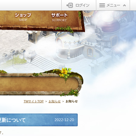
ログイン
板
ボイスドラマ
販売アイテム
FAQ
ト掲示板
マンガ
ビューティーショップ
不具合対応状況
ィポイント
LINEスタンプ
オープンマーケット
アンケート
ライブラリ
ショップ
サポート
ウィーバー
お知らせ | N
TWサイトTOP
＞
お知らせ
＞
お知らせ
更新について
2022-12-20
す。