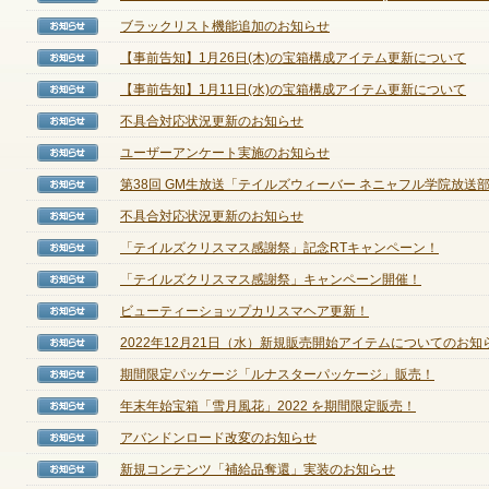
ブラックリスト機能追加のお知らせ
【お知らせ】
【事前告知】1月26日(木)の宝箱構成アイテム更新について
【お知らせ】
ゲームダウンロード
【事前告知】1月11日(水)の宝箱構成アイテム更新について
【お知らせ】
不具合対応状況更新のお知らせ
【お知らせ】
ユーザーアンケート実施のお知らせ
【お知らせ】
第38回 GM生放送「テイルズウィーバー ネニャフル学院放送部」
【お知らせ】
不具合対応状況更新のお知らせ
【お知らせ】
「テイルズクリスマス感謝祭」記念RTキャンペーン！
【お知らせ】
「テイルズクリスマス感謝祭」キャンペーン開催！
【お知らせ】
ビューティーショップカリスマヘア更新！
【お知らせ】
2022年12月21日（水）新規販売開始アイテムについてのお知
【お知らせ】
期間限定パッケージ「ルナスターパッケージ」販売！
【お知らせ】
年末年始宝箱「雪月風花」2022 を期間限定販売！
【お知らせ】
アバンドンロード改変のお知らせ
【お知らせ】
新規コンテンツ「補給品奪還」実装のお知らせ
【お知らせ】
NEXONポイントチャージ