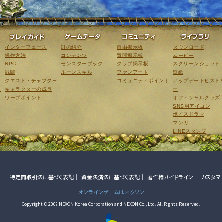
ゲーム紹介
プレイガイド
ゲームデータ
コミュニティ
インターフェース
町の紹介
自由掲示板
ダウンロード
操作方法
コンテンツ
質問掲示板
ムービー
NPC
モンスターブック
クラブ掲示板
スクリーンショット
戦闘
ルーンスキル
ファンアート
壁紙
クエスト・チャプター
コミュニティポイント
アップデートヒスト
こ
キャラクターの成長
ー
ワープポイント
オフィシャルグッズ
SNS用アイコン
ボイスドラマ
マンガ
LINEスタンプ
ー
特定商取引法に基づく表記
資金決済法に基づく表記
著作権ガイドライン
カスタマ
オンラインゲームはネクソン
Copyright © 2009 NEXON Korea Corporation and NEXON Co., Ltd. All Rights Reserved.