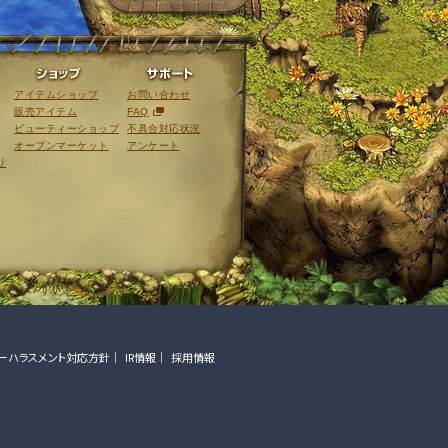
ライブラリ
ショップ
サポート
アイテムショップ
お問い合わせ
販売アイテム
FAQ
ビューティーショップ
不具合対応状況
オープンマーケット
アンケート
リ
ーハラスメント対応方針
IR情報
採用情報