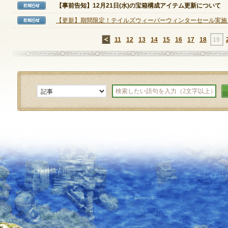
【事前告知】12月21日(水)の宝箱構成アイテム更新について
【お知らせ】
【更新】期間限定！テイルズウィーバーウィンターセール実施！(2
【お知らせ】
定期メンテナンス
←
11
12
13
14
15
16
17
18
19
毎週水曜日 10:30～14:00
※メンテナンス中はゲームをプレイできません。