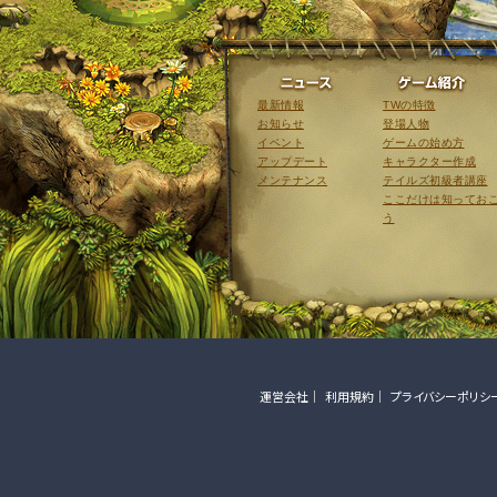
ニュース
最新情報
TWの特徴
お知らせ
登場人物
イベント
ゲームの始め方
アップデート
キャラクター作成
メンテナンス
テイルズ初級者講座
ここだけは知ってお
う
運営会社
利用規約
プライバシーポリシ