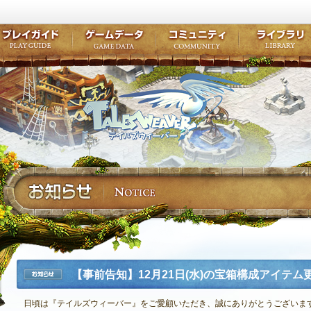
キャラクター作成
クエスト・チャプター
コンテンツ
クラブ掲示
テイルズ初級者講座
キャラクターの成長
モンスターブック
ファンアー
ここだけは知っておこう
ワープポイント
ルーンスキル
コミュニテ
ゲーム紹介
プレイガイド
ゲームデータ
コミュニティ
テイルズ
公式サイトにログイン
外部サービスIDでログイン
【事前告知】12月21日(水)の宝箱構成アイテム
お知らせ
日頃は『テイルズウィーバー』をご愛顧いただき、誠にありがとうございま