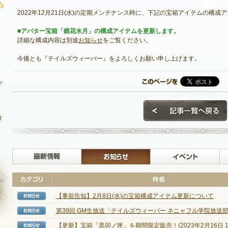
2022年12月21日(水)の定期メンテナンス時に、下記の宝箱アイテムの構成
■アバター宝箱「鏡花水月」の構成アイテムを更新します。
詳細な構成内容は別途
お知らせ
をご覧ください。
最新情報
今後とも『テイルズウィーバー』をよろしくお願い申し上げます。
お知らせ
イベント
アップデート
メンテナンス
最新情報
お知らせ
【事前告知】2月8日(水)の宝箱構成アイテム更新について
【お知らせ】
第39回 GM生放送「テイルズウィーバー ネニャフル学院放送部」
【お知らせ】
NEXON ID登録
【更新】宝箱「黒卯ノ匣」を期間限定販売！(2023年2月16日 14:0
【お知らせ】