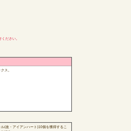
けください。
ックス。
ル(改・アイアンハート)10個
を獲得するこ