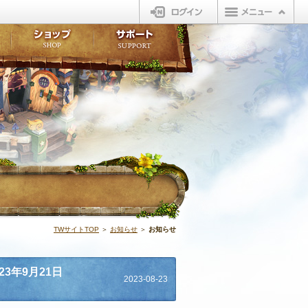
ログイン
板
ボイスドラマ
販売アイテム
FAQ
ト掲示板
マンガ
ビューティーショップ
不具合対応状況
ィポイント
LINEスタンプ
オープンマーケット
アンケート
ライブラリ
ショップ
サポート
ウィーバー
お知らせ | N
TWサイトTOP
＞
お知らせ
＞
お知らせ
3年9月21日
2023-08-23