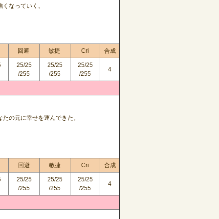
強くなっていく。
回避
敏捷
Cri
合成
5
25/25
25/25
25/25
4
/255
/255
/255
なたの元に幸せを運んできた。
回避
敏捷
Cri
合成
5
25/25
25/25
25/25
4
/255
/255
/255