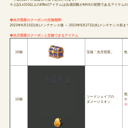
※上記Lv310以上のEffectアイテムは合成回数がMAXの状態であるアイテ
◆光月照星のクーポンの交換期間
2023年8月23日(水)メンテナンス後 ～ 2023年9月27日(水)メンテナンス前ま
◆光月照星のクーポンと交換できるアイテム
10個
宝箱「光月照星」
色
使
ソードシェイプの
10個
※
ダメージスキン
※