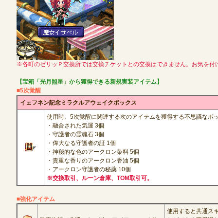
定期メンテナンス
毎週水曜日 10:30～14:00
※メンテナンス中はゲームをプレイできません。
※各町のゼリッＰ交換所では交換チケットとの交換はできません。お気を付
【宝箱「光月照星」から獲得できる新規実装アイテム】
■5次覚醒
イェフネン記念ミラクルアウェイクボックス
使用時、5次覚醒に関連する次のアイテムを獲得する不思議なボ
・融合された気運 3個
・守護者の霊魂石 3個
・偉大なる守護者の証 1個
・神秘的な色のアークロン染料 5個
・貴重な香りのアークロン香油 5個
・アークロン守護者の秘薬 10個
※交換取引、ルーン倉庫、TOM取引可。
■強化アイテム
使用すると
共通スキ