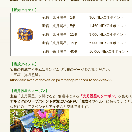
【販売アイテム】
宝箱「光月照星」1個
300 NEXON ポイント
ゲームダウンロード
宝箱「光月照星」5個
1,450 NEXON ポイント
宝箱「光月照星」11個
3,000 NEXON ポイント
宝箱「光月照星」19個
5,000 NEXON ポイント
宝箱「光月照星」40個
10,000 NEXON ポイント
【構成アイテム】
宝箱の構成アイテムはランダム型宝箱のページをご覧ください。
・宝箱「光月照星」
https://talesweaver.nexon.co.jp/itemshop/random02.aspx?sn=229
【光月照星のクーポン】
宝箱「光月照星」を開けると1個獲得できる
「光月照星のクーポン」
を集め
ナルビクのワープポイント付近にいるNPC「魔女イザベル」
に持っていくと
個数に応じてスペシャルアイテムと交換できます。
NEXONポイントチャージ