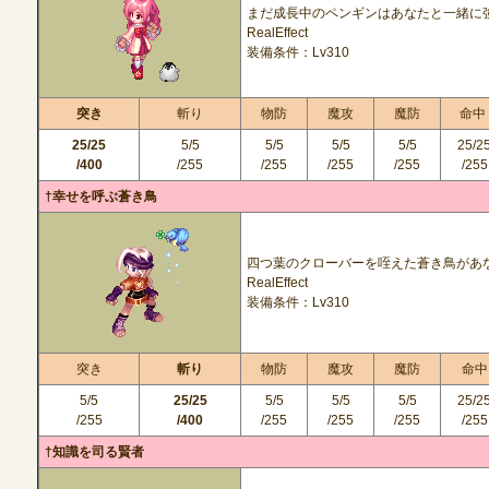
まだ成長中のペンギンはあなたと一緒に
RealEffect
装備条件：Lv310
突き
斬り
物防
魔攻
魔防
命中
25/25
5/5
5/5
5/5
5/5
25/2
/400
/255
/255
/255
/255
/255
†幸せを呼ぶ蒼き鳥
四つ葉のクローバーを咥えた蒼き鳥があ
RealEffect
装備条件：Lv310
突き
斬り
物防
魔攻
魔防
命中
5/5
25/25
5/5
5/5
5/5
25/2
/255
/400
/255
/255
/255
/255
†知識を司る賢者