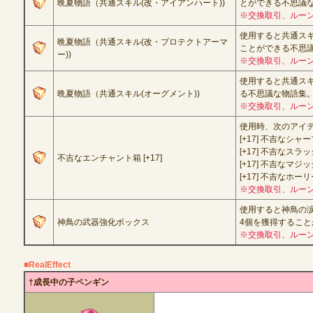
晩夏物語（共通スキル(改・アイアンハート))
とができる不思議
※交換取引、ルーン
使用すると
共通スキ
晩夏物語（共通スキル(改・プロテクトアーマ
ことができる不思
ー))
※交換取引、ルーン
使用すると
共通スキ
晩夏物語（共通スキル(オーグメント))
る不思議な物語集
※交換取引、ルーン
使用時、次のアイ
[+17] 不吉なシャ
[+17] 不吉なス
不吉なエンチャント箱 [+17]
[+17] 不吉なマ
[+17] 不吉なホー
※交換取引、ルーン
使用すると神鳥の涙と1
神鳥の武器強化ボックス
4個を獲得すること
※交換取引、ルーン
■RealEffect
†成長中の子ペンギン