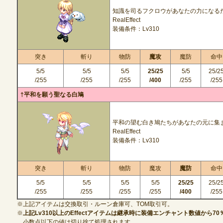
知識を司るフクロウがあなたの力になる
RealEffect
装備条件：Lv310
突き
斬り
物防
魔攻
魔防
命中
5/5
5/5
5/5
25/25
5/5
25/2
/255
/255
/255
/400
/255
/255
†平和を願う聖なる白鳩
平和の望む白き鳩たちがあなたの元に集
RealEffect
装備条件：Lv310
突き
斬り
物防
魔攻
魔防
命中
5/5
5/5
5/5
5/5
25/25
25/2
/255
/255
/255
/255
/400
/255
※上記アイテムは交換取引・ルーン倉庫可、TOM取引可。
※
上記Lv310以上のEffectアイテムは継承時に装備エンチャント数値から7
小数点以下の値は切り捨て処理されます。