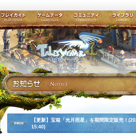
キャラクター作成
クエスト・チャプター
コンテンツ
クラブ掲示
テイルズ初級者講座
キャラクターの成長
モンスターブック
ファンアー
ここだけは知っておこう
ワープポイント
ルーンスキル
コミュニテ
ゲーム紹介
プレイガイド
ゲームデータ
コミュニティ
テイルズ
公式サイトにログイン
外部サービスIDでログイン
【更新】宝箱「光月照星」を期間限定販売！(202
15:40)
お知らせ