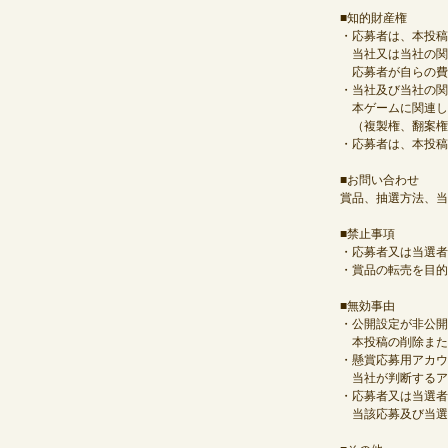
■知的財産権
・応募者は、本投稿
当社又は当社の関
応募者が自らの費
・当社及び当社の関
本ゲームに関連し
（複製権、翻案権
・応募者は、本投稿
■お問い合わせ
賞品、抽選方法、当
■禁止事項
・応募者又は当選者
・賞品の転売を目的
■無効事由
・公開設定が非公開
本投稿の削除また
・懸賞応募用アカウ
当社が判断するア
・応募者又は当選者
当該応募及び当選