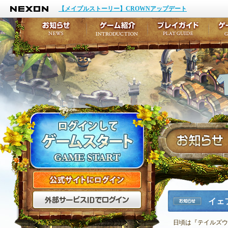
NEXON
イベント
キャラクター作成
【メイプルストーリー】CROWNアップデート
アップデート
テイルズ初級者講座
メンテナンス
ここだけは知っておこ
お知らせ
ゲーム紹介
プ
公式サイトにログイン
外部サービスIDでログ
イェ
お知らせ
日頃は『テイルズウ