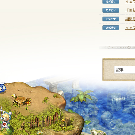
イェ
【お知
【更新
【お知
期間
【お知
イェ
【お知