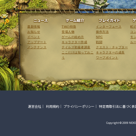
ニュース
ゲーム紹介
最新情報
TWの特徴
インターフェース
町
お知らせ
登場人物
操作方法
コ
イベント
ゲームの始め方
NPC
モ
アップデート
キャラクター作成
戦闘
ル
メンテナンス
テイルズ初級者講座
クエスト・チャプター
ここだけは知っておこ
キャラクターの成長
う
ワープポイント
運営会社
利用規約
プライバシーポリシー
特定商取引法に基づく表
Copyright © 2009 NEXON