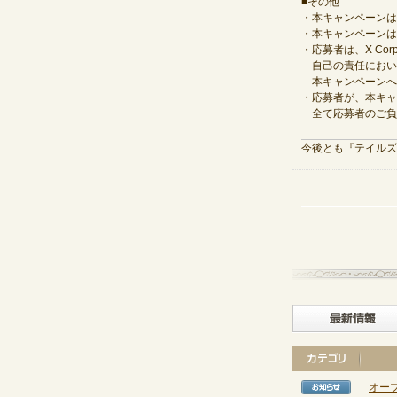
■その他
・本キャンペーンは
・本キャンペーンはX
・応募者は、X Co
自己の責任におい
本キャンペーンへ
・応募者が、本キャ
全て応募者のご負
今後とも『テイルズ
オー
【お知