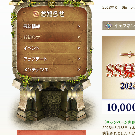
2023年９月6日（
最新情報
イェフネン
お知らせ
イベント
アップデート
メンテナンス
【キャンペーン内容
2023年8月23
NEXON ID登録
実装されました！皆