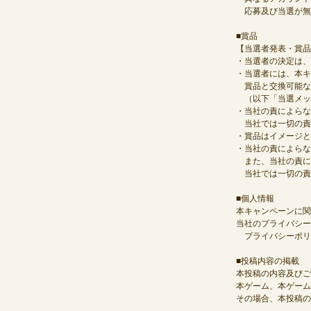
応募及び当選が無
■賞品
【当選者発表・賞品
・当選者の決定は、
・当選者には、本キ
賞品と交換可能な
（以下「当選メッ
・当社の責によらな
当社では一切の責
・賞品はイメージと
・当社の責によらな
また、当社の責に
当社では一切の責
■個人情報
本キャンペーンに関
当社のプライバシー
プライバシーポリシー：https
■投稿内容の掲載
本投稿の内容及びご
本ゲーム、本ゲーム
その場合、本投稿の