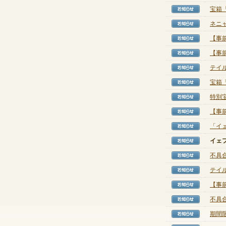
宝箱「
【お知
ネニャ
【お知
【事
【お知
【事
【お知
テイ
【お知
宝箱
【お知
特別
【お知
【事
【お知
「イ
【お知
イェ
【お知
不具
【お知
テイ
【お知
【事
【お知
不具
【お知
期間
【お知