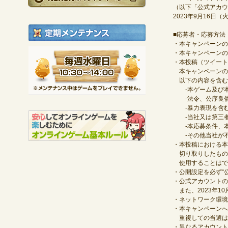
（以下「公式アカウ
2023年9月16日
定期メンテナンス
■応募者・応募方法
・本キャンペーンの
毎週水曜日 10:30～1
・本キャンペーンの
・本投稿（ツイート
※メンテナンス中は
本キャンペーンの
以下の内容を含む
‐本ゲーム及び本
‐法令、公序良俗
‐暴力表現を含
‐当社又は第三者
‐本応募条件、本ゲ
‐その他当社が不
・本投稿における本
切り取りしたもの
使用することはで
・公開設定を必ず“
・公式アカウントの
また、2023年1
・ネットワーク環境
・本キャンペーンへ
重複しての当選は
・異なるアカウント