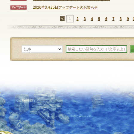
2026年3月25日アップデートのお知らせ
【アップデート】
定期メンテナンス
←
1
2
3
4
5
6
7
8
9
毎週水曜日 10:30～14:00
※メンテナンス中はゲームをプレイできません。