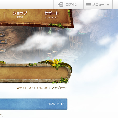
ログイン
板
ボイスドラマ
販売アイテム
FAQ
ト掲示板
マンガ
ビューティーショップ
不具合対応状況
ィポイント
LINEスタンプ
オープンマーケット
アンケート
ライブラリ
ショップ
サポート
ウィーバー
アップデート |
TWサイトTOP
＞
お知らせ
＞
アップデート
2026-05-13
す。