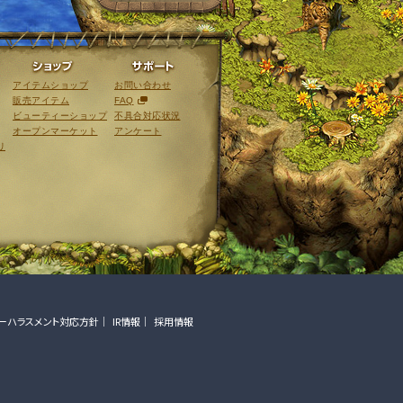
ライブラリ
ショップ
サポート
アイテムショップ
お問い合わせ
販売アイテム
FAQ
ビューティーショップ
不具合対応状況
オープンマーケット
アンケート
リ
ーハラスメント対応方針
IR情報
採用情報