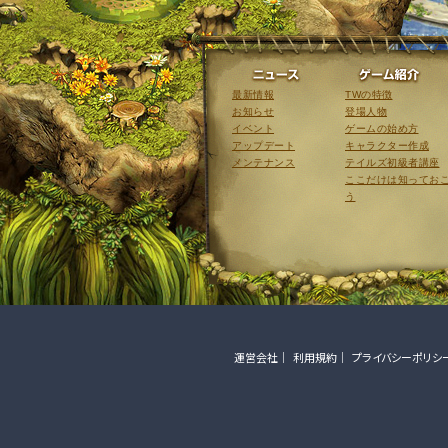
ニュース
最新情報
TWの特徴
お知らせ
登場人物
イベント
ゲームの始め方
アップデート
キャラクター作成
メンテナンス
テイルズ初級者講座
ここだけは知ってお
う
運営会社
利用規約
プライバシーポリシ