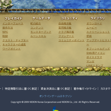
ゲーム紹介
プレイガイド
ゲームデータ
コミュニティ
インターフェース
町の紹介
自由掲示板
ダウンロード
操作方法
コンテンツ
質問掲示板
ムービー
NPC
モンスターブック
クラブ掲示板
スクリーンショット
戦闘
ルーンスキル
ファンアート
壁紙
クエスト・チャプター
コミュニティポイント
アップデートヒスト
こ
キャラクターの成長
ー
ワープポイント
オフィシャルグッズ
SNS用アイコン
ボイスドラマ
マンガ
LINEスタンプ
ー
特定商取引法に基づく表記
資金決済法に基づく表記
著作権ガイドライン
カスタマ
オンラインゲームはネクソン
Copyright © 2009 NEXON Korea Corporation and NEXON Co., Ltd. All Rights Reserved.