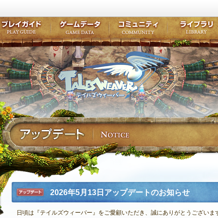
キャラクター作成
クエスト・チャプター
コンテンツ
クラブ掲示
テイルズ初級者講座
キャラクターの成長
モンスターブック
ファンアー
ここだけは知っておこう
ワープポイント
ルーンスキル
コミュニテ
ゲーム紹介
プレイガイド
ゲームデータ
コミュニティ
テイルズ
公式サイトにログイン
外部サービスIDでログイン
2026年5月13日アップデートのお知らせ
アップデ
ート
日頃は『テイルズウィーバー』をご愛顧いただき、誠にありがとうございま