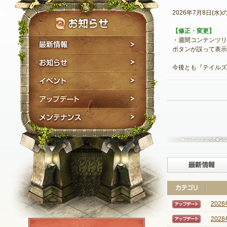
2026年7月8日(
【修正・変更】
・週間コンテンツリ
最新情報
ボタンが誤って表示
お知らせ
今後とも『テイルズ
イベント
アップデート
メンテナンス
202
【アッ
202
【アッ
NEXON ID登録