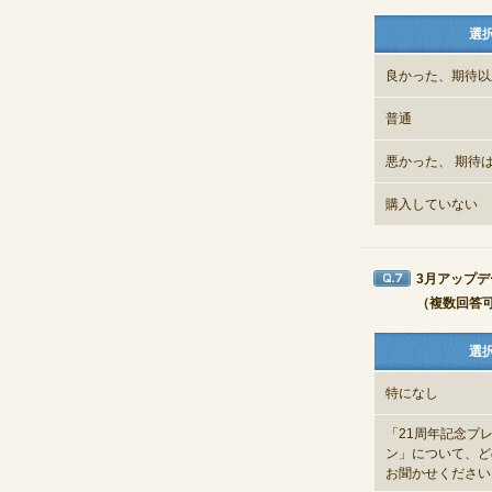
選
良かった、期待以
普通
悪かった、 期待
購入していない
3月アップ
Q7
（複数回答
選
特になし
「21周年記念プ
ン」について、ど
お聞かせください