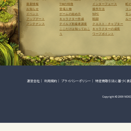
最新情報
TWの特徴
インターフェース
町
お知らせ
登場人物
操作方法
コ
イベント
ゲームの始め方
NPC
モ
アップデート
キャラクター作成
戦闘
ル
メンテナンス
テイルズ初級者講座
クエスト・チャプター
ここだけは知っておこ
キャラクターの成長
う
ワープポイント
運営会社
利用規約
プライバシーポリシー
特定商取引法に基づく表
Copyright © 2009 NEXON