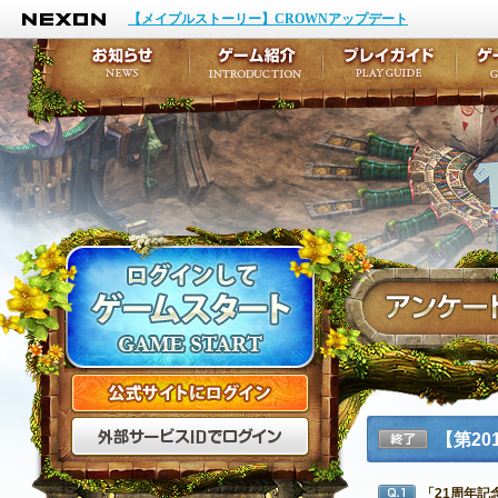
NEXON
イベント
キャラクター作成
【メイプルストーリー】CROWNアップデート
アップデート
テイルズ初級者講座
メンテナンス
ここだけは知っておこ
お知らせ
ゲーム紹介
プ
公式サイトにログイン
外部サービスIDでログ
【第2
終了
「21周年
Q1