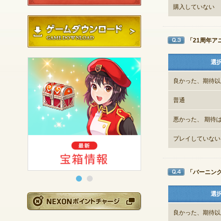
購入していない
ゲームダウンロード
「21周年
Q3
選
良かった、期待以
普通
悪かった、 期待
プレイしていない
「バーニン
Q4
選
NEXONポイントチ
良かった、期待以