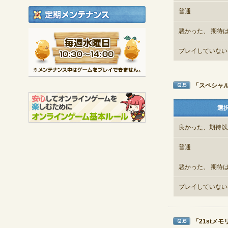
定期メンテナンス
普通
悪かった、 期待
毎週水曜日 10:30～1
※メンテナンス中は
プレイしていない
「スペシャ
Q5
選
良かった、期待以
普通
悪かった、 期待
プレイしていない
「21stメ
Q6