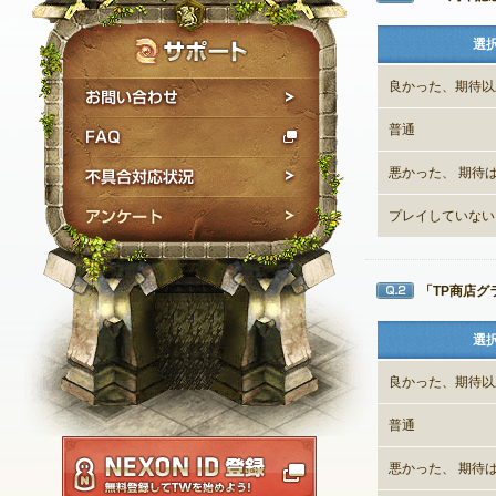
選
良かった、期待以
お問い合わせ
FAQ
普通
不具合対応状況
悪かった、 期待
アンケート
プレイしていない
「TP商店
Q2
選
良かった、期待以
普通
NEXON ID登録
悪かった、 期待