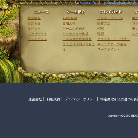
ニュース
ゲーム紹介
最新情報
TWの特徴
インターフェース
町
お知らせ
登場人物
操作方法
コ
イベント
ゲームの始め方
NPC
モ
アップデート
キャラクター作成
戦闘
ル
メンテナンス
テイルズ初級者講座
クエスト・チャプター
ここだけは知っておこ
キャラクターの成長
う
ワープポイント
運営会社
利用規約
プライバシーポリシー
特定商取引法に基づく表
Copyright © 2009 NEXON