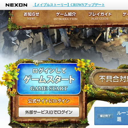
NEXON
イベント
キャラクター作成
【メイプルストーリー】CROWNアップデート
アップデート
テイルズ初級者講座
メンテナンス
ここだけは知っておこ
お知らせ
ゲーム紹介
プ
公式サイトにログイン
外部サービスIDでログ
ルー
題
修正完了