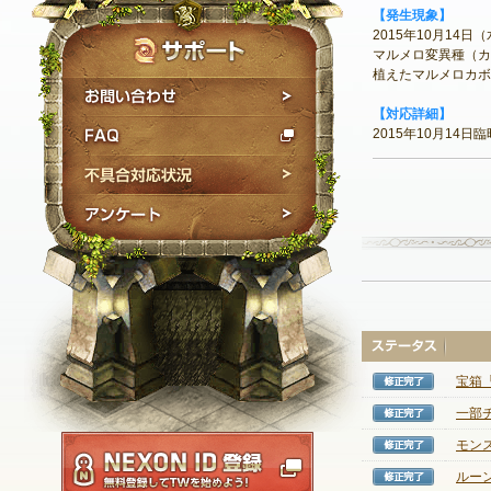
【発生現象】
2015年10月14
マルメロ変異種（カ
植えたマルメロカボ
お問い合わせ
【対応詳細】
FAQ
2015年10月14
不具合対応状況
アンケート
宝箱
修正完
一部
修正完
NEXON ID登録
モン
修正完
ルー
修正完