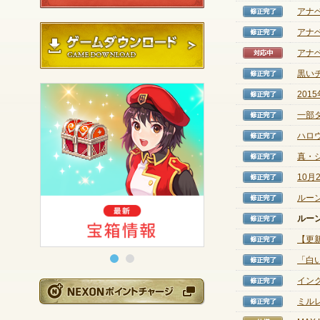
アナ
修正完
ゲームダウンロード
アナ
修正完
アナ
対応中
黒い
修正完
201
修正完
一部
修正完
ハロ
修正完
真・
修正完
10月
修正完
ルーン
修正完
ルー
修正完
【更
修正完
「白い
修正完
イン
修正完
NEXONポイントチ
ミル
修正完