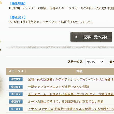
【発生現象】
10月28日メンテナンス以後、首都オルリー ジスカールの別荘へ入れない問
【修正完了】
お問い合わせ
2015年11月4日定期メンテナンスにて修正完了いたしました。
FAQ
不具合対応状況
アンケート
ステータス
宝箱「死の超越者」がアイテムショップインベントリから受け取れ
修正完了
一部チャプタークエストが進行できない問題
修正完了
モンスターカードスキル「旋風撃」においてダメージ減少効果が発
修正完了
ルーン倉庫にて預けているSEED表示が正常でない問題
修正完了
NEXON ID登録
アナベル(アナイス)召喚獣の漁獲スキルを使用しても漁獲ができな
修正完了