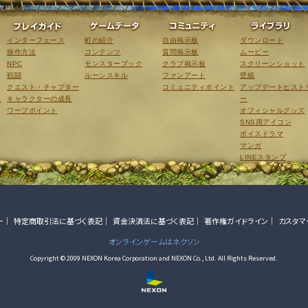
ゲーム紹介
プレイガイド
ゲームデータ
コミュニティ
インターフェース
町の紹介
自由掲示板
ダウンロード
操作方法
コンテンツ
質問掲示板
ムービー
NPC
モンスターブック
クラブ掲示板
スクリーンショット
戦闘
ルーンスキル
ファンアート
壁紙
クエスト・チャプター
コミュニティポイント
アップデートヒスト
こ
キャラクターの成長
ー
ワープポイント
オフィシャルグッズ
SNS用アイコン
ボイスドラマ
マンガ
LINEスタンプ
ー
特定商取引法に基づく表記
資金決済法に基づく表記
著作権ガイドライン
カスタマ
オンラインゲームはネクソン
Copyright © 2009 NEXON Korea Corporation and NEXON Co., Ltd. All Rights Reserved.