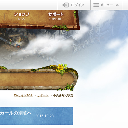
ログイン
板
ボイスドラマ
販売アイテム
FAQ
ト掲示板
マンガ
ビューティーショップ
不具合対応状況
ィポイント
LINEスタンプ
オープンマーケット
アンケート
ライブラリ
ショップ
サポート
ウィーバー
不具合対応状況
TWサイトTOP
＞
サポート
＞
不具合対応状況
スカールの別荘へ
2015-10-28