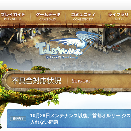
キャラクター作成
クエスト・チャプター
コンテンツ
クラブ掲示
テイルズ初級者講座
キャラクターの成長
モンスターブック
ファンアー
ここだけは知っておこう
ワープポイント
ルーンスキル
コミュニテ
ゲーム紹介
プレイガイド
ゲームデータ
コミュニティ
テイルズ
公式サイトにログイン
外部サービスIDでログイン
10月28日メンテナンス以後、首都オルリー ジ
入れない問題
修正完了