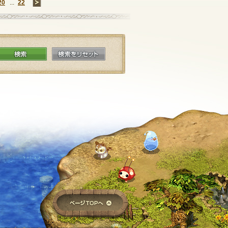
20
...
22
→
検索
検索をリセット
ページTOPへ