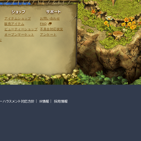
ライブラリ
ショップ
サポート
アイテムショップ
お問い合わせ
販売アイテム
FAQ
ビューティーショップ
不具合対応状況
オープンマーケット
アンケート
リ
ーハラスメント対応方針
IR情報
採用情報