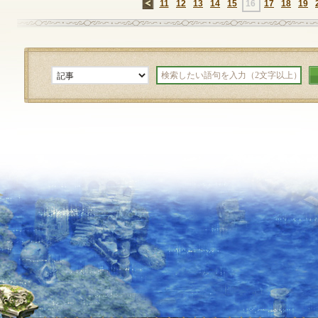
←
11
12
13
14
15
16
17
18
19
定期メンテナンス
毎週水曜日 10:30～14:00
※メンテナンス中はゲームをプレイできません。