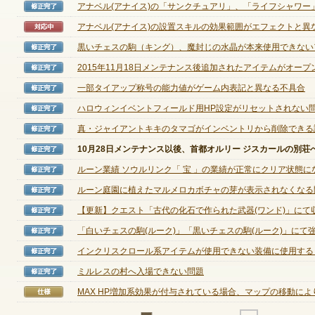
アナベル(アナイス)の「サンクチュアリ」、「ライフシャワー」の
修正完了
アナベル(アナイス)の設置スキルの効果範囲がエフェクトと異なる
対応中
ゲームダウンロード
黒いチェスの駒（キング）、魔封じの水晶が本来使用できないアイ
修正完了
2015年11月18日メンテナンス後追加されたアイテムがオープンマ
修正完了
一部タイアップ称号の能力値がゲーム内表記と異なる不具合
修正完了
ハロウィンイベントフィールド用HP設定がリセットされない
修正完了
真・ジャイアントキキのタマゴがインベントリから削除できる説明
修正完了
10月28日メンテナンス以後、首都オルリー ジスカールの別荘へ入
修正完了
ルーン業績 ソウルリンク「 宝 」の業績が正常にクリア状態になら
修正完了
ルーン庭園に植えたマルメロカボチャの芽が表示されなくなる
修正完了
【更新】クエスト「古代の化石で作られた武器(ワンド)」にて収集
修正完了
「白いチェスの駒(ルーク)」「黒いチェスの駒(ルーク)」にて強化
修正完了
インクリスクロール系アイテムが使用できない装備に使用すると、
修正完了
ミルレスの村へ入場できない問題
修正完了
NEXONポイントチャージ
MAX HP増加系効果が付与されている場合、マップの移動によりH
仕様