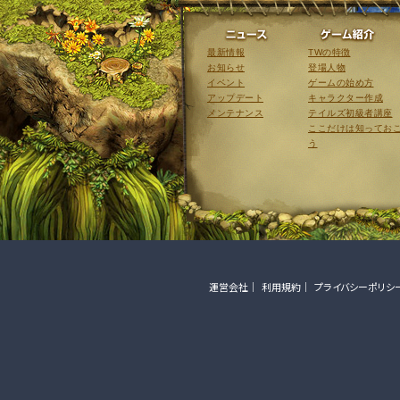
ニュース
最新情報
TWの特徴
お知らせ
登場人物
イベント
ゲームの始め方
アップデート
キャラクター作成
メンテナンス
テイルズ初級者講座
ここだけは知ってお
う
運営会社
利用規約
プライバシーポリシ