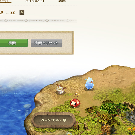
試...
2018-02-21
3569
10
...
22
→
検索
検索をリセット
ページTOPへ