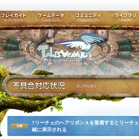
キャラクター作成
クエスト・チャプター
コンテンツ
クラブ掲示
テイルズ初級者講座
キャラクターの成長
モンスターブック
ファンアー
ここだけは知っておこう
ワープポイント
ルーンスキル
コミュニテ
ゲーム紹介
プレイガイド
ゲームデータ
コミュニティ
テイルズ
公式サイトにログイン
外部サービスIDでログイン
†リーチェのヘアリボンＡを装着するとリーチ
緒に表示される
仕様