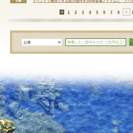
イベントで獲得できる能力値付きShow装備アイテムに「アバター
仕様
定期メンテナンス
←
1
2
3
4
5
6
7
8
9
毎週水曜日 10:30～14:00
※メンテナンス中はゲームをプレイできません。