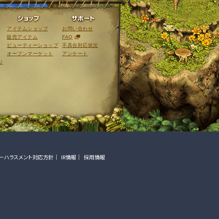
ライブラリ
ショップ
サポート
アイテムショップ
お問い合わせ
販売アイテム
FAQ
ビューティーショップ
不具合対応状況
オープンマーケット
アンケート
リ
ーハラスメント対応方針
IR情報
採用情報