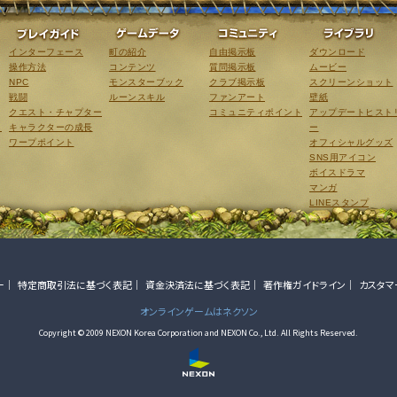
ゲーム紹介
プレイガイド
ゲームデータ
コミュニティ
インターフェース
町の紹介
自由掲示板
ダウンロード
操作方法
コンテンツ
質問掲示板
ムービー
NPC
モンスターブック
クラブ掲示板
スクリーンショット
戦闘
ルーンスキル
ファンアート
壁紙
クエスト・チャプター
コミュニティポイント
アップデートヒスト
こ
キャラクターの成長
ー
ワープポイント
オフィシャルグッズ
SNS用アイコン
ボイスドラマ
マンガ
LINEスタンプ
ー
特定商取引法に基づく表記
資金決済法に基づく表記
著作権ガイドライン
カスタマ
オンラインゲームはネクソン
Copyright © 2009 NEXON Korea Corporation and NEXON Co., Ltd. All Rights Reserved.