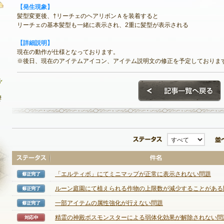
【発生現象】
髪型変更後、†リーチェのヘアリボンＡを装着すると
リーチェの基本髪型も一緒に表示され、2重に髪型が表示される
お問い合わせ
【詳細説明】
現在の動作が仕様となっております。
FAQ
※後日、現在のアイテムアイコン、アイテム説明文の修正を予定しておりま
不具合対応状況
アンケート
ステータス
「エルティボ」にてミニマップが正常に表示されない問題
修正完了
ルーン庭園にて植えられる作物の上限数が減少することがある
修正完了
NEXON ID登録
一部アイテムの属性強化が行えない問題
修正完了
精霊の神殿ボスモンスターによる弱体化効果が解除されない問
対応中