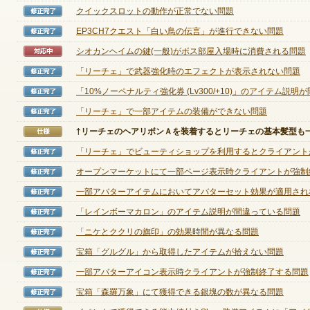
クイックスロットの動作が正常でない問題
修正完了
ゲームダウンロード
EP3CH7クエスト「白い鳥の伝言」が進行できない問題
修正完了
シオカンヘイムの鍵(一般)がボス部屋入場時に消費される問題
対応中
「リーチェ」で武器強化時のエフェクトが表示されない問題
修正完了
「10%ノーペナルティ強化券 (Lv300/+10)」のアイテム説明が間.
修正完了
「リーチェ」で一部アイテムの装備ができない問題
修正完了
†リーチェのヘアリボンＡを装着するとリーチェの基本髪型も一緒
仕様
「リーチェ」でビューティショップを利用するとクライアントが強
修正完了
オープンマーケットにて一部ページ表示時クライアントが強制終了
修正完了
一部アバターアイテムにおいてアバターセット効果が適用されない
修正完了
「レインボーマカロン」のアイテム説明が間違っている問題
修正完了
「ニケとククリの旗印」の効果時間が異なる問題
修正完了
宝箱「グルグル」から取得したアイテムが拾えない問題
修正完了
一部アバターアイコン表示時クライアントが強制終了する問題
修正完了
NEXONポイントチャージ
宝箱「森羅万象」にて獲得できる銀塊の数が異なる問題
修正完了