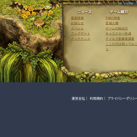
ニュース
最新情報
TWの特徴
お知らせ
登場人物
イベント
ゲームの始め方
アップデート
キャラクター作成
メンテナンス
テイルズ初級者講座
ここだけは知ってお
う
運営会社
利用規約
プライバシーポリシ