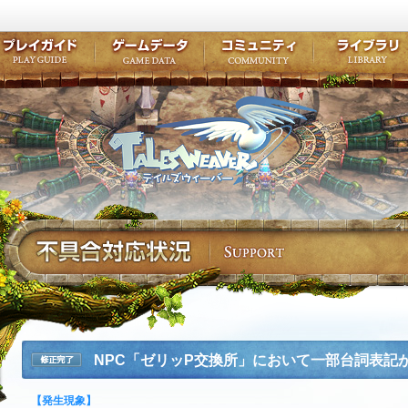
キャラクター作成
クエスト・チャプター
コンテンツ
クラブ掲示
テイルズ初級者講座
キャラクターの成長
モンスターブック
ファンアー
ここだけは知っておこう
ワープポイント
ルーンスキル
コミュニテ
ゲーム紹介
プレイガイド
ゲームデータ
コミュニティ
テイルズ
公式サイトにログイン
外部サービスIDでログイン
NPC「ゼリッP交換所」において一部台詞表記
修正完了
【発生現象】