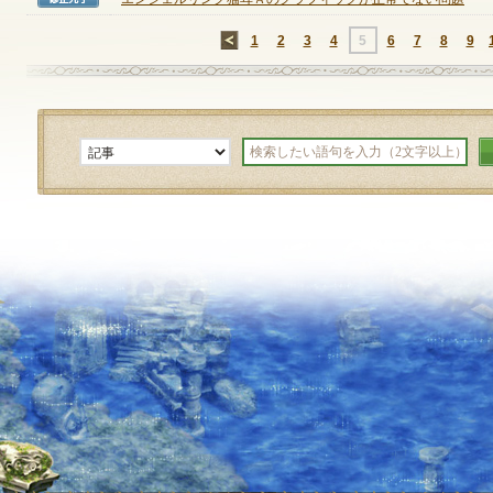
修正完了
定期メンテナンス
←
1
2
3
4
5
6
7
8
9
毎週水曜日 10:30～14:00
※メンテナンス中はゲームをプレイできません。