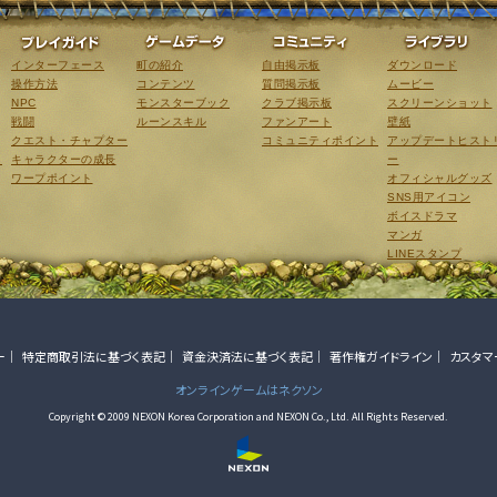
ゲーム紹介
プレイガイド
ゲームデータ
コミュニティ
インターフェース
町の紹介
自由掲示板
ダウンロード
操作方法
コンテンツ
質問掲示板
ムービー
NPC
モンスターブック
クラブ掲示板
スクリーンショット
戦闘
ルーンスキル
ファンアート
壁紙
クエスト・チャプター
コミュニティポイント
アップデートヒスト
こ
キャラクターの成長
ー
ワープポイント
オフィシャルグッズ
SNS用アイコン
ボイスドラマ
マンガ
LINEスタンプ
ー
特定商取引法に基づく表記
資金決済法に基づく表記
著作権ガイドライン
カスタマ
オンラインゲームはネクソン
Copyright © 2009 NEXON Korea Corporation and NEXON Co., Ltd. All Rights Reserved.