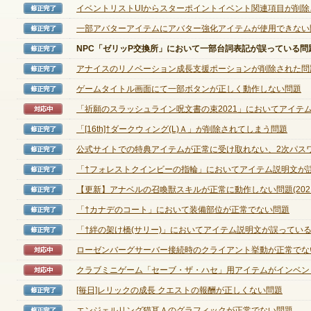
イベントリストUIからスターポイントイベント関連項目が削除され
修正完了
ゲームダウンロード
一部アバターアイテムにアバター強化アイテムが使用できない
修正完了
NPC「ゼリッP交換所」において一部台詞表記が誤っている問
修正完了
アナイスのリノベーション成長支援ポーションが削除された問
修正完了
ゲームタイトル画面にて一部ボタンが正しく動作しない問題
修正完了
「祈願のスラッシュライン呪文書の束2021」においてアイテム説
対応中
「[16th]†ダークウィング(L)Ａ」が削除されてしまう問題
修正完了
公式サイトでの特典アイテムが正常に受け取れない、2次パスワー
修正完了
「†フォレストクインビーの指輪」においてアイテム説明文が誤っ
修正完了
【更新】アナベルの召喚獣スキルが正常に動作しない問題(2021年
修正完了
「†カナデのコート」において装備部位が正常でない問題
修正完了
「†絆の架け橋(サリー)」においてアイテム説明文が誤ってい
修正完了
ローゼンバーグサーバー接続時のクライアント挙動が正常でな
対応中
クラブミニゲーム「セーブ・ザ・ハセ」用アイテムがインベントリ
対応中
NEXONポイントチャージ
[毎日]レリックの成長 クエストの報酬が正しくない問題
修正完了
エンジェルリング猫耳Ａのグラフィックが正常でない問題