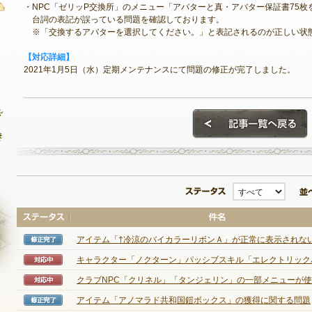
・NPC「ゼリッP交換所」のメニュー「アバターと真・アバター保証書75
台詞の表記が誤っている問題を確認しております。
※「交換するアバターを選択してください。」と表記されるのが正しい状
お問い合わせ
【対応詳細】
2021年1月5日（水）定期メンテナンスにて問題の修正が完了しました。
FAQ
不具合対応状況
アンケート
ステータス
アイテム「†冷涼のバイカラーリボンＡ」が正常に表示されない場
修正完了
キャラクター「ノクターン」パッシブスキル「エレクトリックバー
対応中
クラブNPC「クリネル」「タンジェリン」の一部メニューが使用
NEXON ID登録
対応中
アイテム「アノマラド共和国鎧ボックス」の獲得に関する問題
修正完了