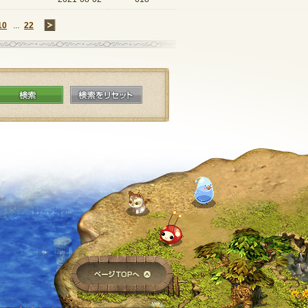
10
...
22
→
検索
検索をリセット
ページTOPへ