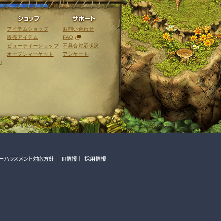
ライブラリ
ショップ
サポート
アイテムショップ
お問い合わせ
販売アイテム
FAQ
ビューティーショップ
不具合対応状況
オープンマーケット
アンケート
リ
ーハラスメント対応方針
IR情報
採用情報