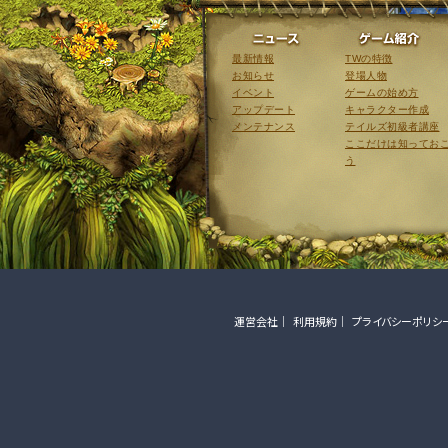
ニュース
最新情報
TWの特徴
お知らせ
登場人物
イベント
ゲームの始め方
アップデート
キャラクター作成
メンテナンス
テイルズ初級者講座
ここだけは知ってお
う
運営会社
利用規約
プライバシーポリシ