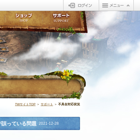
ログイン
板
ボイスドラマ
販売アイテム
FAQ
ト掲示板
マンガ
ビューティーショップ
不具合対応状況
ィポイント
LINEスタンプ
オープンマーケット
アンケート
ライブラリ
ショップ
サポート
ウィーバー
不具合対応状況
TWサイトTOP
＞
サポート
＞
不具合対応状況
が誤っている問題
2021-12-28