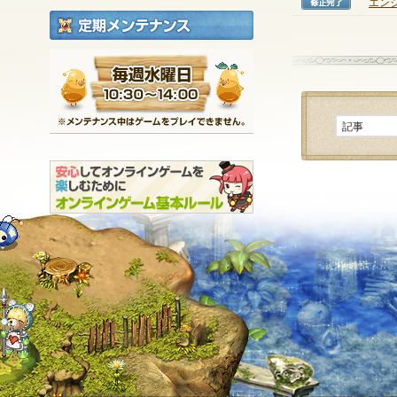
エン
修正完
定期メンテナンス
毎週水曜日 10:30～1
※メンテナンス中は