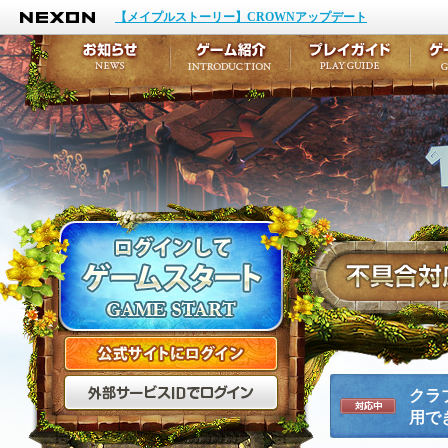
NEXON
イベント
キャラクター作成
【メイプルストーリー】CROWNアップデート
アップデート
テイルズ初級者講座
メンテナンス
ここだけは知っておこ
お知らせ
ゲーム紹介
プ
公式サイトにログイン
外部サービスIDでログ
クラ
用で
対応中