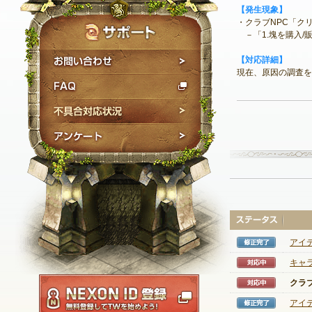
【発生現象】
・クラブNPC「ク
－「1.塊を購入/
お問い合わせ
【対応詳細】
現在、原因の調査を
FAQ
不具合対応状況
アンケート
アイ
修正完
キャ
対応中
NEXON ID登録
クラ
対応中
アイ
修正完