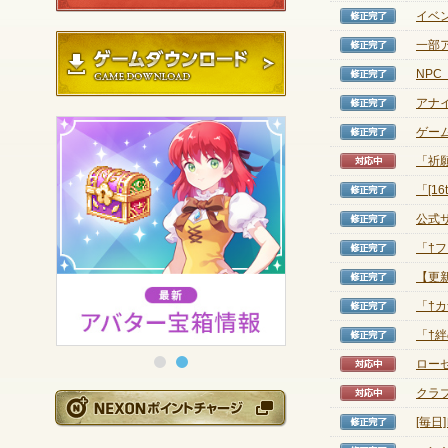
イベ
修正完
ゲームダウンロード
一部
修正完
NP
修正完
アナ
修正完
ゲー
修正完
「祈願
対応中
「[1
修正完
公式
修正完
「†
修正完
【更新
修正完
「†
修正完
「†
修正完
ロー
対応中
クラ
対応中
NEXONポイントチ
[毎
修正完