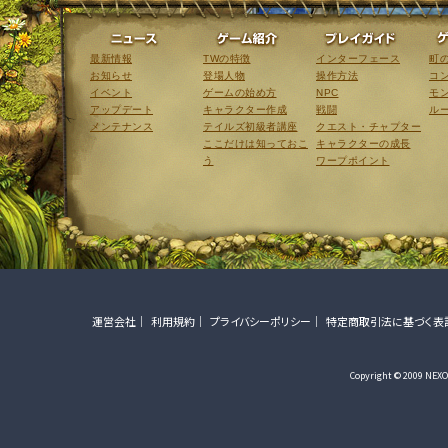
ニュース
ゲーム紹介
最新情報
TWの特徴
インターフェース
町
お知らせ
登場人物
操作方法
コ
イベント
ゲームの始め方
NPC
モ
アップデート
キャラクター作成
戦闘
ル
メンテナンス
テイルズ初級者講座
クエスト・チャプター
ここだけは知っておこ
キャラクターの成長
う
ワープポイント
運営会社
利用規約
プライバシーポリシー
特定商取引法に基づく表
Copyright © 2009 NEXON