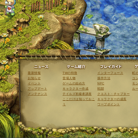
ニュース
ゲーム紹介
最新情報
TWの特徴
インターフェース
町
お知らせ
登場人物
操作方法
コ
イベント
ゲームの始め方
NPC
モ
アップデート
キャラクター作成
戦闘
ル
メンテナンス
テイルズ初級者講座
クエスト・チャプター
ここだけは知っておこ
キャラクターの成長
う
ワープポイント