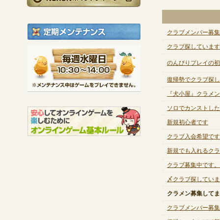
定期メンテナンス
クラブメンバー募集
クラブ探しています
毎週水曜日 10:30～1
※メンテナンス中は
のんびりプレイの初
復帰勢でクラブ探し
『犬小屋』クラメン
ソロでカンストしたの
新規初心者です
クラブ入会希望です
新規でも入れるクラ
クラブ募集中です。
〆クラブ探していま
クラメン募集してま
クラブメンバー募集