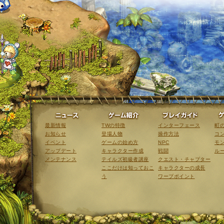
ニュース
ゲーム紹介
最新情報
TWの特徴
インターフェース
町
お知らせ
登場人物
操作方法
コ
イベント
ゲームの始め方
NPC
モ
アップデート
キャラクター作成
戦闘
ル
メンテナンス
テイルズ初級者講座
クエスト・チャプター
ここだけは知っておこ
キャラクターの成長
う
ワープポイント