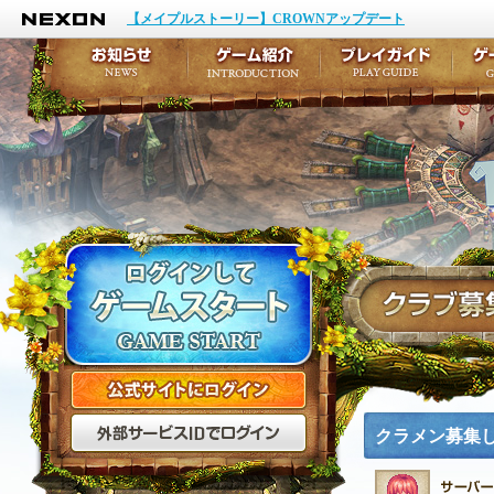
NEXON
イベント
キャラクター作成
【メイプルストーリー】CROWNアップデート
アップデート
テイルズ初級者講座
メンテナンス
ここだけは知っておこ
お知らせ
ゲーム紹介
プ
公式サイトにログイン
外部サービスIDでログ
クラメン募集