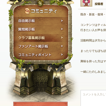
既存・新規・復帰・
自由掲示板
コンテンツはティル
質問掲示板
行きたい人が声を掛
クラブ募集掲示板
活動時間は夕方から
ファンアート掲示板
まったりでもぼちぼ
コミュニティポイン
興味を持った方はマ
一緒にたのしみまし
NEXON ID登録