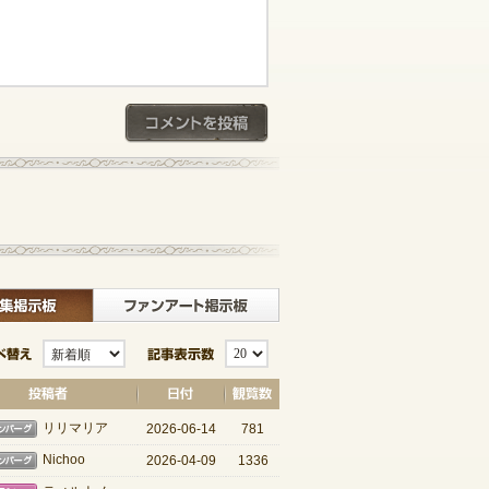
コメントを投稿
記事一覧へ戻る
板
クラブ募集掲示板
ファンアート掲示板
並び替え
記事表示数
ローゼンバーグ
リリマリア
2026-06-14
781
ローゼンバーグ
Nichoo
2026-04-09
1336