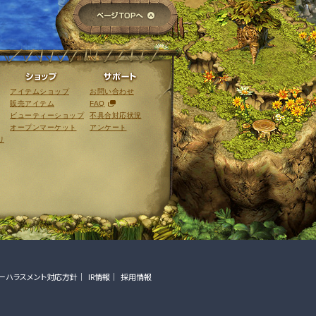
ページTOPへ
ライブラリ
ショップ
サポート
アイテムショップ
お問い合わせ
販売アイテム
FAQ
ビューティーショップ
不具合対応状況
オープンマーケット
アンケート
リ
ーハラスメント対応方針
IR情報
採用情報