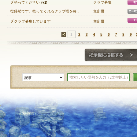
〆拾ってください
クラブ募集
(+1)
復帰勢です。拾ってくれるクラブ様を募...
無所属
(+1)
〆クラブ募集しています
無所属
←
1
2
3
4
5
6
7
8
9