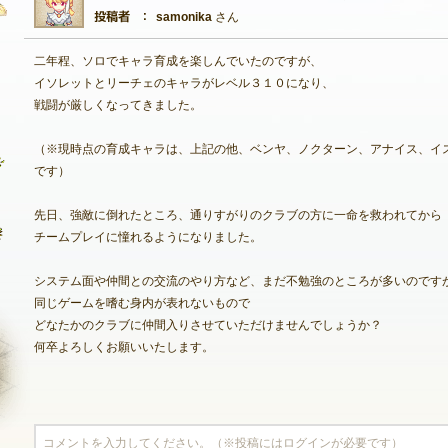
samonika
さん
二年程、ソロでキャラ育成を楽しんでいたのですが、
自由掲示板
イソレットとリーチェのキャラがレベル３１０になり、
戦闘が厳しくなってきました。
質問掲示板
（※現時点の育成キャラは、上記の他、ベンヤ、ノクターン、アナイス、イ
クラブ募集掲示板
です）
ファンアート掲示板
先日、強敵に倒れたところ、通りすがりのクラブの方に一命を救われてから
コミュニティポイント
チームプレイに憧れるようになりました。
システム面や仲間との交流のやり方など、まだ不勉強のところが多いのです
同じゲームを嗜む身内が表れないもので
どなたかのクラブに仲間入りさせていただけませんでしょうか？
何卒よろしくお願いいたします。
NEXON ID登録