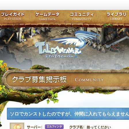
キャラクター作成
クエスト・チャプター
コンテンツ
クラブ掲示
テイルズ初級者講座
キャラクターの成長
モンスターブック
ファンアー
ここだけは知っておこう
ワープポイント
ルーンスキル
コミュニテ
ゲーム紹介
プレイガイド
ゲームデータ
コミュニティ
テイルズ
公式サイトにログイン
外部サービスIDでログイン
ソロでカンストしたのですが、仲間に入れてもらえませ
エルフィンタ
拾ってください