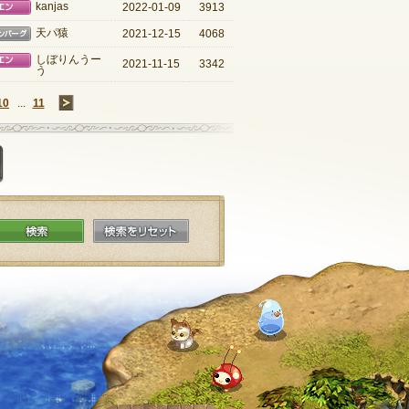
モエン
kanjas
2022-01-09
3913
ローゼンバーグ
天パ猿
2021-12-15
4068
モエン
しぼりんうー
2021-11-15
3342
う
10
...
11
→
掲示板に投稿する
検索
検索をリセット