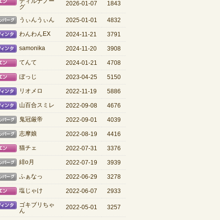
モエン
ティルナノー
2026-01-07
1843
グ
ローゼンバーグ
うぃんうぃん
2025-01-01
4832
エルフィンタ
わんわんEX
2024-11-21
3791
エルフィンタ
samonika
2024-11-20
3908
モエン
てんて
2024-01-21
4708
モエン
ぼっじ
2023-04-25
5150
エルフィンタ
リオメロ
2022-11-19
5886
エルフィンタ
山百合スミレ
2022-09-08
4676
ローゼンバーグ
鬼冠厳帝
2022-09-01
4039
ローゼンバーグ
志摩娘
2022-08-19
4416
モエン
猫チェ
2022-07-31
3376
ローゼンバーグ
緋o月
2022-07-19
3939
ローゼンバーグ
ふぁなっ
2022-06-29
3278
モエン
塩じゃけ
2022-06-07
2933
エルフィンタ
ゴキブリちゃ
2022-05-01
3257
ん