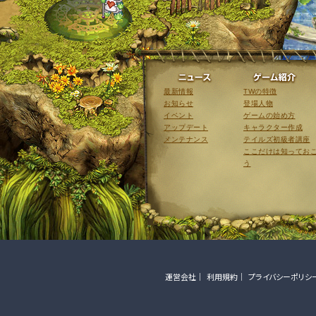
ニュース
最新情報
TWの特徴
お知らせ
登場人物
イベント
ゲームの始め方
アップデート
キャラクター作成
メンテナンス
テイルズ初級者講座
ここだけは知ってお
う
運営会社
利用規約
プライバシーポリシ