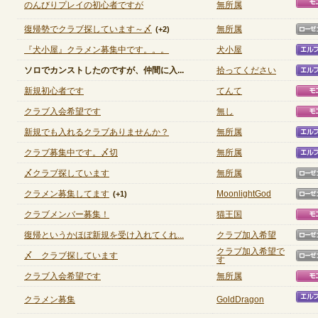
のんびりプレイの初心者ですが
無所属
復帰勢でクラブ探しています～〆
無所属
(+2)
定期メンテナンス
『犬小屋』クラメン募集中です。。。
犬小屋
ソロでカンストしたのですが、仲間に入...
拾ってください
毎週水曜日 10:30～14:00
※メンテナンス中はゲームをプレイできません。
新規初心者です
てんて
クラブ入会希望です
無し
新規でも入れるクラブありませんか？
無所属
クラブ募集中です。〆切
無所属
〆クラブ探しています
無所属
クラメン募集してます
MoonlightGod
(+1)
クラブメンバー募集！
猫王国
復帰というかほぼ新規を受け入れてくれ...
クラブ加入希望
(+1)
クラブ加入希望で
〆 クラブ探しています
す
クラブ入会希望です
無所属
クラメン募集
GoldDragon