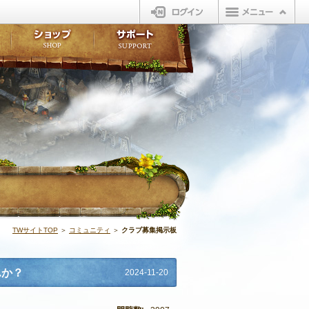
ログイン
板
ボイスドラマ
販売アイテム
FAQ
ト掲示板
マンガ
ビューティーショップ
不具合対応状況
ィポイント
LINEスタンプ
オープンマーケット
アンケート
ライブラリ
ショップ
サポート
ウィーバー
クラブ募集掲示
TWサイトTOP
＞
コミュニティ
＞
クラブ募集掲示板
んか？
2024-11-20