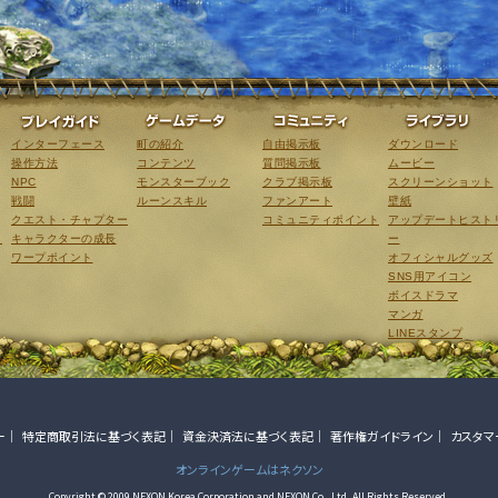
ゲーム紹介
プレイガイド
ゲームデータ
コミュニティ
インターフェース
町の紹介
自由掲示板
ダウンロード
操作方法
コンテンツ
質問掲示板
ムービー
NPC
モンスターブック
クラブ掲示板
スクリーンショット
戦闘
ルーンスキル
ファンアート
壁紙
クエスト・チャプター
コミュニティポイント
アップデートヒスト
こ
キャラクターの成長
ー
ワープポイント
オフィシャルグッズ
SNS用アイコン
ボイスドラマ
マンガ
LINEスタンプ
ー
特定商取引法に基づく表記
資金決済法に基づく表記
著作権ガイドライン
カスタマ
オンラインゲームはネクソン
Copyright © 2009 NEXON Korea Corporation and NEXON Co., Ltd. All Rights Reserved.