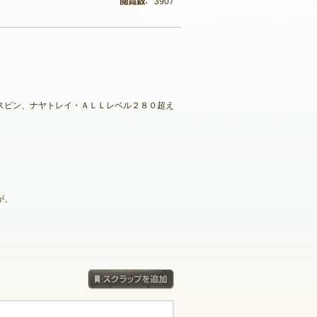
3907
スピン、ナヤトレイ・ＡＬＬレベル２８０超え
が、
スクラップを追加