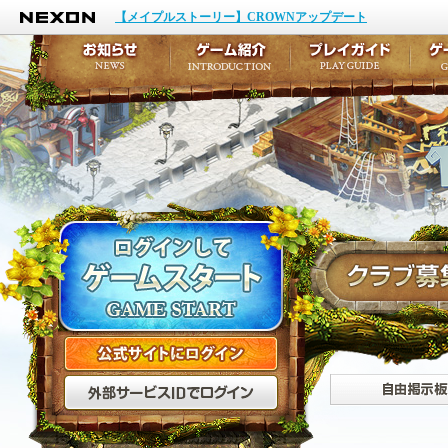
NEXON
イベント
キャラクター作成
【メイプルストーリー】CROWNアップデート
アップデート
テイルズ初級者講座
メンテナンス
ここだけは知っておこ
お知らせ
ゲーム紹介
プ
公式サイトにログイン
外部サービスIDでログ