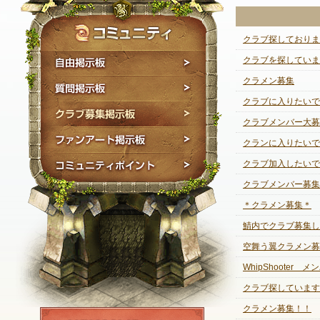
クラブ探しておりま
自由掲示板
クラブを探していま
クラメン募集
質問掲示板
クラブに入りたいで
クラブ募集掲示板
クラブメンバー大募
ファンアート掲示板
クランに入りたいで
コミュニティポイン
クラブ加入したいで
クラブメンバー募集
＊クラメン募集＊
鯖内でクラブ募集し
空舞う翼クラメン募
WhipShooter 
クラブ探しています
クラメン募集！！
NEXON ID登録