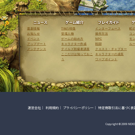
ニュース
ゲーム紹介
最新情報
TWの特徴
インターフェース
町
お知らせ
登場人物
操作方法
コ
イベント
ゲームの始め方
NPC
モ
アップデート
キャラクター作成
戦闘
ル
メンテナンス
テイルズ初級者講座
クエスト・チャプター
ここだけは知っておこ
キャラクターの成長
う
ワープポイント
運営会社
利用規約
プライバシーポリシー
特定商取引法に基づく表
Copyright © 2009 NEXON