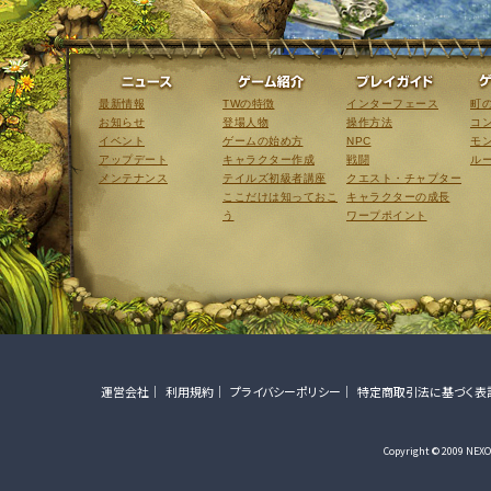
ニュース
ゲーム紹介
最新情報
TWの特徴
インターフェース
町
お知らせ
登場人物
操作方法
コ
イベント
ゲームの始め方
NPC
モ
アップデート
キャラクター作成
戦闘
ル
メンテナンス
テイルズ初級者講座
クエスト・チャプター
ここだけは知っておこ
キャラクターの成長
う
ワープポイント
運営会社
利用規約
プライバシーポリシー
特定商取引法に基づく表
Copyright © 2009 NEXON