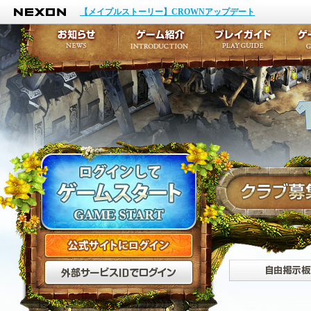
NEXON
イベント
キャラクター作成
【メイプルストーリー】CROWNアップデート
アップデート
テイルズ初級者講座
メンテナンス
ここだけは知っておこ
お知らせ
ゲーム紹介
プ
公式サイトにログイン
外部サービスIDでログ