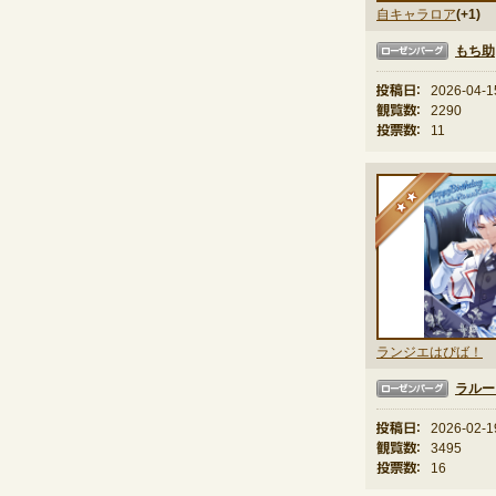
自キャラロア
(+1)
もち助
ローゼンバーグ
投稿日：
2026-04-1
観覧数：
2290
投票数：
11
★
ランジエはぴば！
ラルー
ローゼンバーグ
投稿日：
2026-02-1
観覧数：
3495
投票数：
16