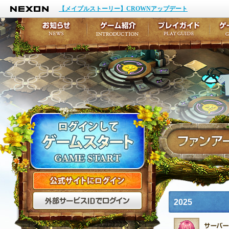
NEXON
イベント
キャラクター作成
【メイプルストーリー】CROWNアップデート
アップデート
テイルズ初級者講座
メンテナンス
ここだけは知っておこ
お知らせ
ゲーム紹介
プ
公式サイトにログイン
外部サービスIDでログ
2025