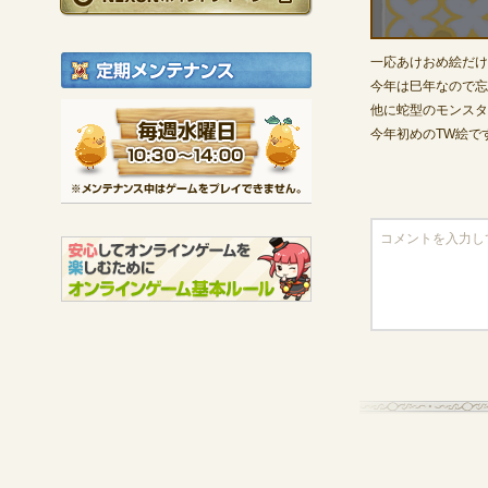
定期メンテナンス
一応あけおめ絵だけ
今年は巳年なので忘
他に蛇型のモンスタ
毎週水曜日 10:30～1
今年初めのTW絵で
※メンテナンス中は