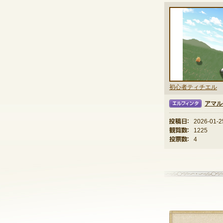
初心者ティチエル
アマル
エルフィンタ
投稿日：
2026-01-2
観覧数：
1225
投票数：
4