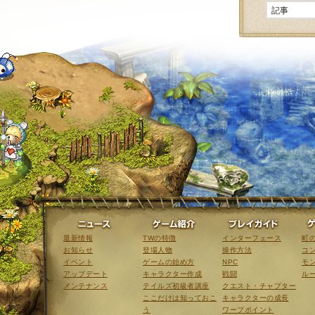
ニュース
ゲーム紹介
最新情報
TWの特徴
インターフェース
町
お知らせ
登場人物
操作方法
コ
イベント
ゲームの始め方
NPC
モ
アップデート
キャラクター作成
戦闘
ル
メンテナンス
テイルズ初級者講座
クエスト・チャプター
ここだけは知っておこ
キャラクターの成長
う
ワープポイント