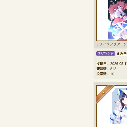
アナイスノクターン
まみそ
エルフィンタ
投稿日：
2026-05-1
観覧数：
812
投票数：
10
★