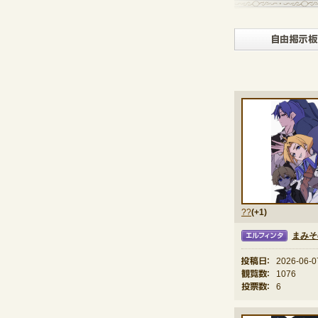
??
(+1)
まみそ
エルフィンタ
投稿日：
2026-06-0
観覧数：
1076
投票数：
6