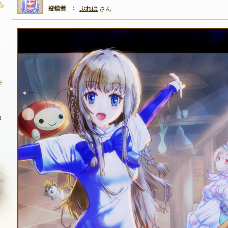
ぷれは
さん
自由掲示板
質問掲示板
クラブ募集掲示板
ファンアート掲示板
コミュニティポイント
NEXON ID登録