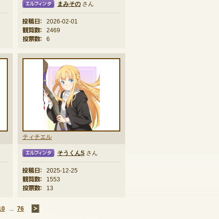
まみその
さん
ィンタ
投稿日：
2026-02-01
観覧数：
2469
投票数：
6
ティチエル
そうくんS
さん
ィンタ
投稿日：
2025-12-25
観覧数：
1553
投票数：
13
10
...
76
→