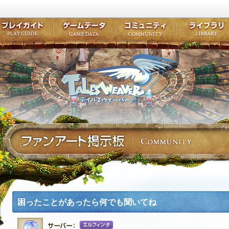
キャラクター作成
クエスト・チャプター
コンテンツ
クラブ掲示
テイルズ初級者講座
キャラクターの成長
モンスターブック
ファンアー
ここだけは知っておこう
ワープポイント
ルーンスキル
コミュニテ
ゲーム紹介
プレイガイド
ゲームデータ
コミュニティ
テイルズ
公式サイトにログイン
外部サービスIDでログイン
困ったことがあったら何でも聞いてね
エルフィンタ