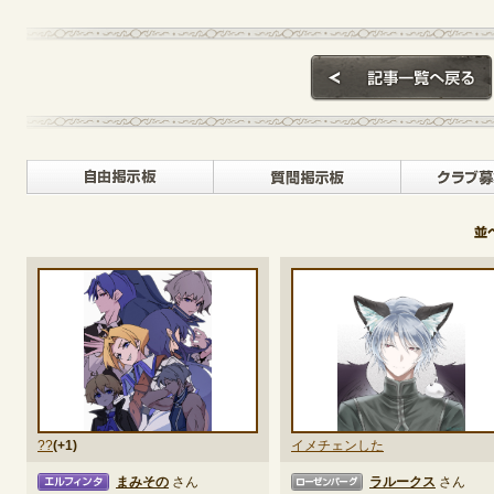
定期メンテナンス
毎週水曜日 10:30～14:00
※メンテナンス中はゲームをプレイできません。
自由掲示板>
質問掲示
??
(+1)
イメチェンした
まみその
さん
ラルークス
さん
タ
ローゼンバーグ
エルフ