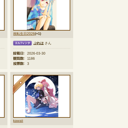
祝転生日2026
(+1)
ぷれは
さん
ィンタ
投稿日：
2026-03-30
観覧数：
1186
投票数：
3
★
kawaii