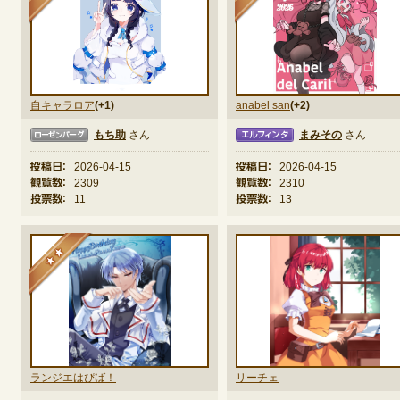
自キャラロア
(+1)
anabel san
(+2)
もち助
さん
まみその
さん
ーグ
エルフィンタ
エルフ
投稿日：
2026-04-15
投稿日：
2026-04-15
観覧数：
2309
観覧数：
2310
投票数：
11
投票数：
13
★★
ランジエはぴば！
リーチェ