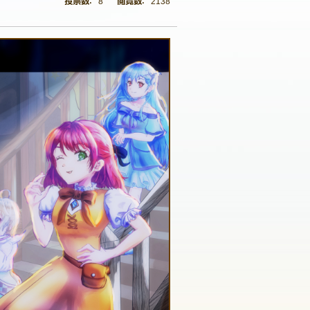
8
2138