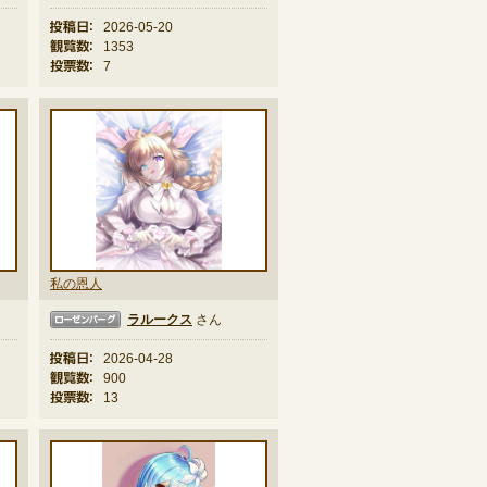
投稿日：
2026-05-20
観覧数：
1353
投票数：
7
私の恩人
ラルークス
さん
ンバーグ
投稿日：
2026-04-28
観覧数：
900
投票数：
13