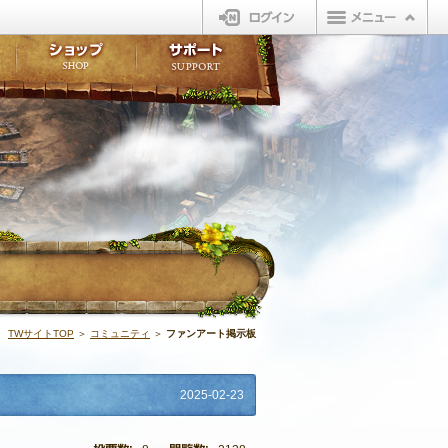
ログイン
板
ボイスドラマ
販売アイテム
FAQ
ト掲示板
マンガ
ビューティーショップ
不具合対応状況
ィポイント
LINEスタンプ
オープンマーケット
アンケート
ライブラリ
ショップ
サポート
ウィーバー
ファンアート掲
TWサイトTOP
＞
コミュニティ
＞
ファンアート掲示板
2025-02-23