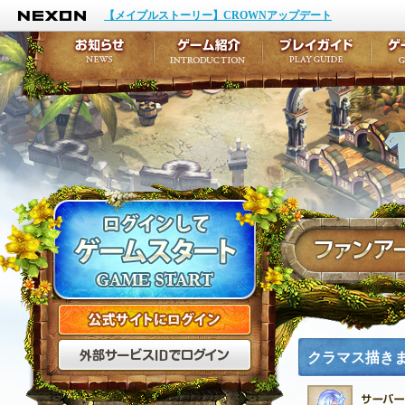
NEXON
イベント
キャラクター作成
【メイプルストーリー】CROWNアップデート
アップデート
テイルズ初級者講座
メンテナンス
ここだけは知っておこ
お知らせ
ゲーム紹介
プ
公式サイトにログイン
外部サービスIDでログ
クラマス描き