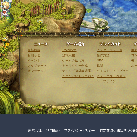
ニュース
ゲーム紹介
最新情報
TWの特徴
インターフェース
町
お知らせ
登場人物
操作方法
コ
イベント
ゲームの始め方
NPC
モ
アップデート
キャラクター作成
戦闘
ル
メンテナンス
テイルズ初級者講座
クエスト・チャプター
ここだけは知っておこ
キャラクターの成長
う
ワープポイント
運営会社
利用規約
プライバシーポリシー
特定商取引法に基づく表