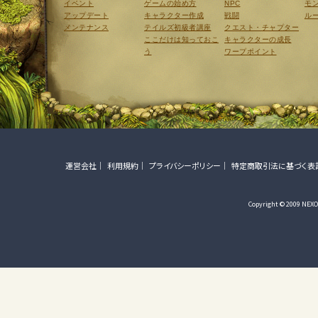
イベント
ゲームの始め方
NPC
モ
アップデート
キャラクター作成
戦闘
ル
メンテナンス
テイルズ初級者講座
クエスト・チャプター
ここだけは知っておこ
キャラクターの成長
う
ワープポイント
運営会社
利用規約
プライバシーポリシー
特定商取引法に基づく表
Copyright © 2009 NEXON