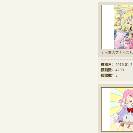
ずっ友のアナイスち
投稿日：
2016-01-2
観覧数：
4290
投票数：
3