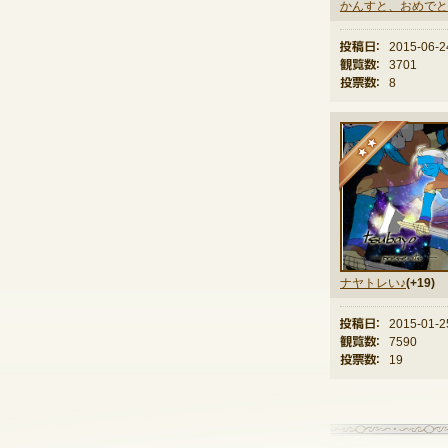
かんすと、おめでと
投稿日：
2015-06-2
観覧数：
3701
投票数：
8
★
ナヤトレい♪
(+19)
投稿日：
2015-01-2
観覧数：
7590
投票数：
19