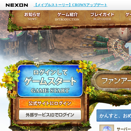
NEXON
イベント
キャラクター作成
【メイプルストーリー】CROWNアップデート
アップデート
テイルズ初級者講座
メンテナンス
ここだけは知っておこ
お知らせ
ゲーム紹介
プ
公式サイトにログイン
外部サービスIDでログ
かんすと、おめ