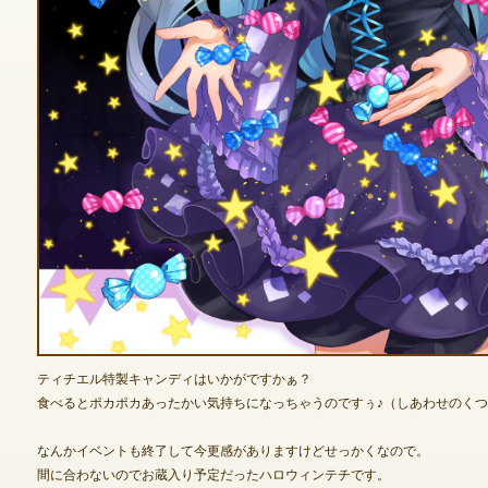
ゲームダウンロード
ティチエル特製キャンディはいかがですかぁ？
食べるとポカポカあったかい気持ちになっちゃうのですぅ♪（しあわせのく
なんかイベントも終了して今更感がありますけどせっかくなので。
間に合わないのでお蔵入り予定だったハロウィンテチです。
NEXONポイントチャージ