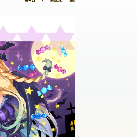
48
11095