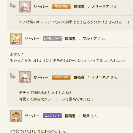
メリーネア
さん
テチ特製のキャンディなので効果はどうなるか分かりませんけど！（
フルトア
さん
あかん！！
羽たまごをみつけようにもテチのおぱーいに目がいって見つけられない。
メリーネア
さん
テチって胸結構ありますもんね！
可愛くて胸も大きい・・・って最高ですよね（
魅貴
さん
3つ見つけたけどまだあるのかしら。