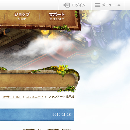
ログイン
板
ボイスドラマ
販売アイテム
FAQ
ト掲示板
マンガ
ビューティーショップ
不具合対応状況
ィポイント
LINEスタンプ
オープンマーケット
アンケート
ライブラリ
ショップ
サポート
ウィーバー
ファンアート掲
TWサイトTOP
＞
コミュニティ
＞
ファンアート掲示板
2015-11-18