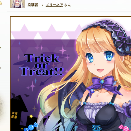
メリーネア
さん
自由掲示板
質問掲示板
クラブ募集掲示板
ファンアート掲示板
コミュニティポイント
NEXON ID登録