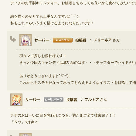
ティチのお手製キャンディー、お腹壊しちゃっても良いから食べてみたいで
絵を描くのがとても上手なんですね(⌒⌒)
私もこれぐらいうまく描けるようになりたいです！
メリーネア
さん
羽タマゴ探しお疲れ様です！
きっと今回のキャンディは成功品のはず・・・チャプターでハイドPと
ありがとうございます(*^▽^*)
これからもステキだなって思ってもらえるようなイラストを目指して描
フルトア
さん
テチのおぱーいに目を奪われつつも、羽たまご全て捜索完了！！
「５つ」でおk？