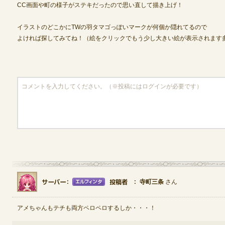
CC画面や町の様子がステキだったので思い直して描き上げ！
イラストのどこかにTWの羽タマゴっぽいマークが何個か隠れてるので
定期メンテナンス
よければ探してみてね！（絵をクリックでもう少し大きい絵が表示されます
毎週水曜日 10:30～14:00
※メンテナンス中はゲームをプレイできません。
寺町三条
さん
アメちゃんもテチも両方ペロペロするしか・・・！