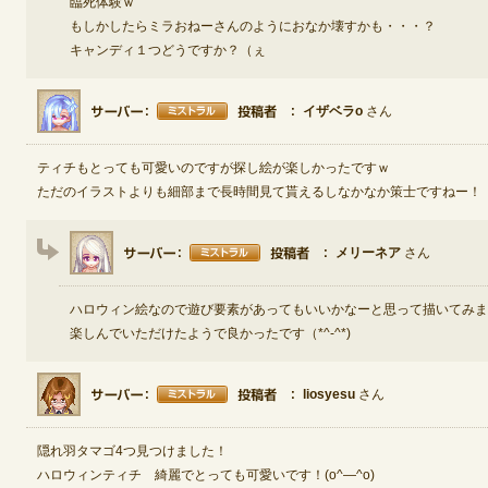
臨死体験ｗ
もしかしたらミラおねーさんのようにおなか壊すかも・・・？
キャンディ１つどうですか？（ぇ
イザベラo
さん
ティチもとっても可愛いのですが探し絵が楽しかったですｗ
ただのイラストよりも細部まで長時間見て貰えるしなかなか策士ですねー！
メリーネア
さん
ハロウィン絵なので遊び要素があってもいいかなーと思って描いてみま
楽しんでいただけたようで良かったです（*^-^*)
liosyesu
さん
隠れ羽タマゴ4つ見つけました！
ハロウィンティチ 綺麗でとっても可愛いです！(o^―^o)