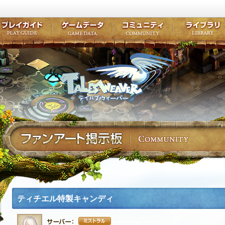
キャラクター作成
クエスト・チャプター
コンテンツ
クラブ掲示
テイルズ初級者講座
キャラクターの成長
モンスターブック
ファンアー
ここだけは知っておこう
ワープポイント
ルーンスキル
コミュニテ
ゲーム紹介
プレイガイド
ゲームデータ
コミュニティ
テイルズ
公式サイトにログイン
外部サービスIDでログイン
ティチエル特製キャンディ
ミストラル