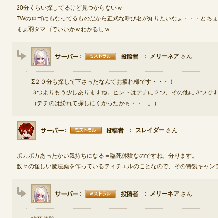
20分くらい探してるけど見つからないｗ
TWのロゴにもなってるものだから正式な呼び名が知りたいなぁ・・・とち
まぁ羽タマゴでいいかｗわかるしｗ
メリーネア
さん
Σ２０分も探して下さったなんてお疲れ様です・・・！
３つよりもう少しありますね。ヒントはテチに２つ、その他に３つです
（テチのは紛れて探しにくかったかも・・・。）
スレイダー
さん
ポカポカあったかい気持ちになる＝臨死体験なのですね。分ります。
数々の怪しい魔法薬を作っているティチエルのことなので、その特製キャンディもきっと…((((
メリーネア
さん