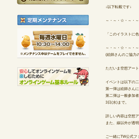
↓以下転載です↓
定期メンテナンス
～・～・☆・～・～
毎週水曜日 10:30～1
「このイラストに色
※メンテナンス中は
～・～・☆・～・～
(絵師さんのご協力
ただいま空想アート
イベントは以下の二
第一弾は絵師さんによ
第二弾は一般参加者
3日(水)まで。
詳しい内容は空想アート部の
また、線以外が透明
ご一緒にTW公式フ