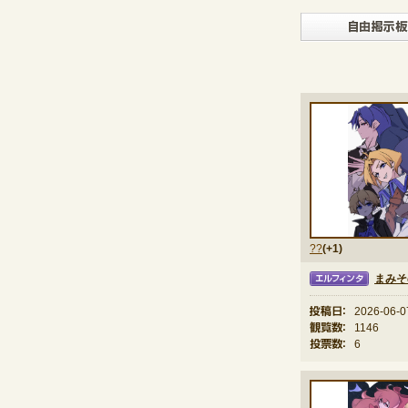
??
(+1)
まみそ
エルフィンタ
投稿日：
2026-06-0
観覧数：
1146
投票数：
6