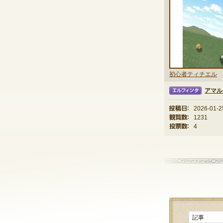
初心者ティチエル
アマル
エルフィンタ
投稿日：
2026-01-2
観覧数：
1231
投票数：
4