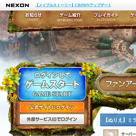
NEXON
イベント
キャラクター作成
【メイプルストーリー】CROWNアップデート
アップデート
テイルズ初級者講座
メンテナンス
ここだけは知っておこ
お知らせ
ゲーム紹介
プ
公式サイトにログイン
外部サービスIDでログ
【ぬりえ】ミ