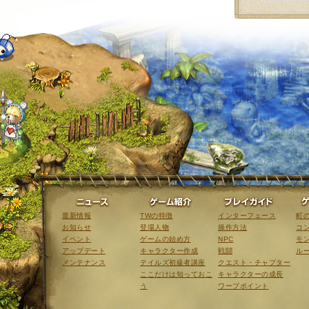
ニュース
ゲーム紹介
最新情報
TWの特徴
インターフェース
町
お知らせ
登場人物
操作方法
コ
イベント
ゲームの始め方
NPC
モ
アップデート
キャラクター作成
戦闘
ル
メンテナンス
テイルズ初級者講座
クエスト・チャプター
ここだけは知っておこ
キャラクターの成長
う
ワープポイント