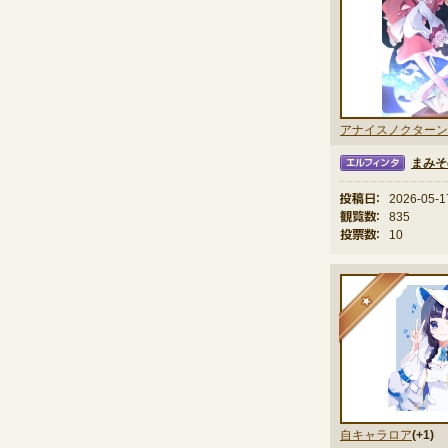
アナイスノクターン
まみそ
エルフィンタ
投稿日：
2026-05-1
観覧数：
835
投票数：
10
★
自キャラロア
(+1)