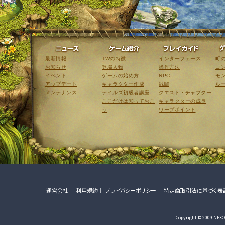
ニュース
ゲーム紹介
最新情報
TWの特徴
インターフェース
町
お知らせ
登場人物
操作方法
コ
イベント
ゲームの始め方
NPC
モ
アップデート
キャラクター作成
戦闘
ル
メンテナンス
テイルズ初級者講座
クエスト・チャプター
ここだけは知っておこ
キャラクターの成長
う
ワープポイント
運営会社
利用規約
プライバシーポリシー
特定商取引法に基づく表
Copyright © 2009 NEXON