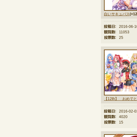
白いサキュバス
(+12
投稿日：
2016-06-1
観覧数：
11053
投票数：
25
投稿日：
2016-02-0
観覧数：
4020
投票数：
15