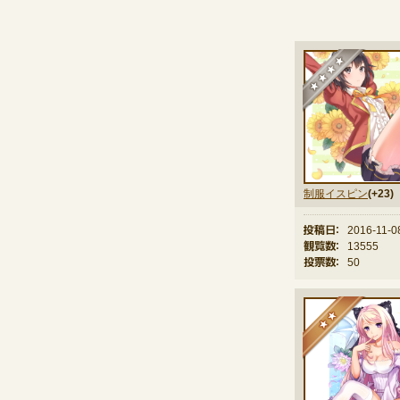
★
制服イスピン
(+23)
投稿日：
2016-11-0
観覧数：
13555
投票数：
50
★