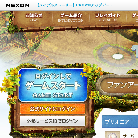
NEXON
イベント
キャラクター作成
【メイプルストーリー】CROWNアップデート
アップデート
テイルズ初級者講座
メンテナンス
ここだけは知っておこ
お知らせ
ゲーム紹介
プ
公式サイトにログイン
外部サービスIDでログ
ブリオニア