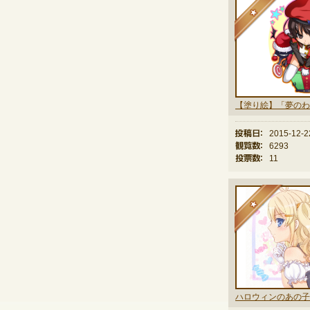
★
投稿日：
2015-12-2
観覧数：
6293
投票数：
11
★
ハロウィンのあの子