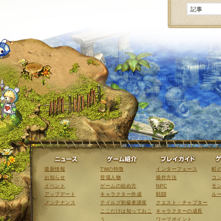
ニュース
ゲーム紹介
最新情報
TWの特徴
インターフェース
町
お知らせ
登場人物
操作方法
コ
イベント
ゲームの始め方
NPC
モ
アップデート
キャラクター作成
戦闘
ル
メンテナンス
テイルズ初級者講座
クエスト・チャプター
ここだけは知っておこ
キャラクターの成長
う
ワープポイント