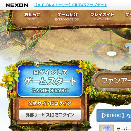
NEXON
イベント
キャラクター作成
【メイプルストーリー】CROWNアップデート
アップデート
テイルズ初級者講座
メンテナンス
ここだけは知っておこ
お知らせ
ゲーム紹介
プ
公式サイトにログイン
外部サービスIDでログ
【2019DC