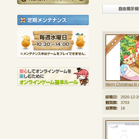
定期メンテナンス
毎週水曜日 10:30～1
★
※メンテナンス中は
Merry Christmas to 
投稿日：
2020-12-2
観覧数：
3703
投票数：
16