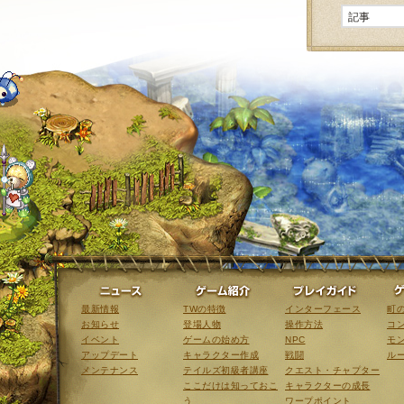
ニュース
ゲーム紹介
最新情報
TWの特徴
インターフェース
町
お知らせ
登場人物
操作方法
コ
イベント
ゲームの始め方
NPC
モ
アップデート
キャラクター作成
戦闘
ル
メンテナンス
テイルズ初級者講座
クエスト・チャプター
ここだけは知っておこ
キャラクターの成長
う
ワープポイント