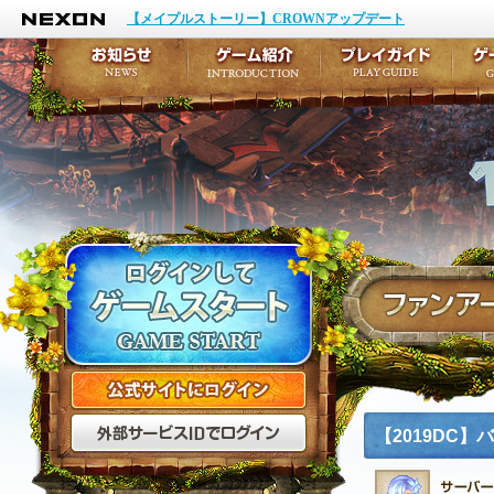
NEXON
イベント
キャラクター作成
【メイプルストーリー】CROWNアップデート
アップデート
テイルズ初級者講座
メンテナンス
ここだけは知っておこ
お知らせ
ゲーム紹介
プ
公式サイトにログイン
外部サービスIDでログ
【2019DC