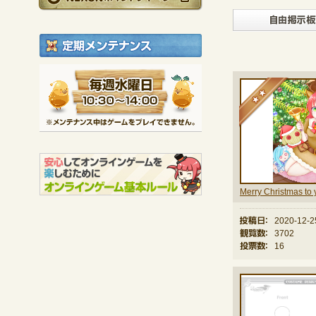
定期メンテナンス
毎週水曜日 10:30～1
★
※メンテナンス中は
Merry Christmas to 
投稿日：
2020-12-2
観覧数：
3702
投票数：
16