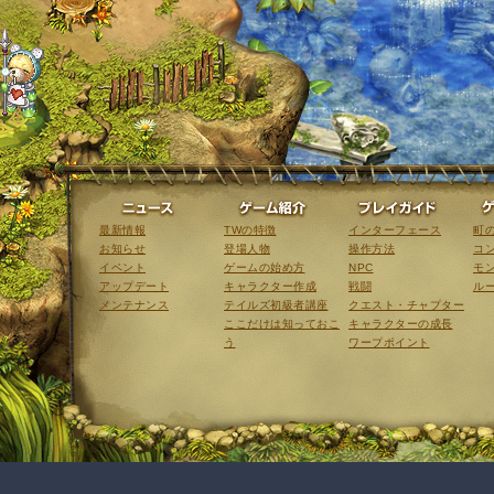
ニュース
ゲーム紹介
最新情報
TWの特徴
インターフェース
町
お知らせ
登場人物
操作方法
コ
イベント
ゲームの始め方
NPC
モ
アップデート
キャラクター作成
戦闘
ル
メンテナンス
テイルズ初級者講座
クエスト・チャプター
ここだけは知っておこ
キャラクターの成長
う
ワープポイント