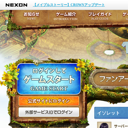
NEXON
イベント
キャラクター作成
【メイプルストーリー】CROWNアップデート
アップデート
テイルズ初級者講座
メンテナンス
ここだけは知っておこ
お知らせ
ゲーム紹介
プ
公式サイトにログイン
外部サービスIDでログ
イソレット