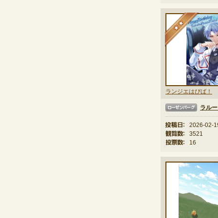
★
ランジエはぴば！
ラルー
ローゼンバーグ
投稿日：
2026-02-1
観覧数：
3521
投票数：
16