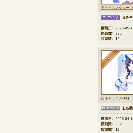
アナイスノクターン
まみそ
エルフィンタ
投稿日：
2026-05-1
観覧数：
825
投票数：
10
★
自キャラロア
(+1)
もち助
ローゼンバーグ
投稿日：
2026-04-1
観覧数：
2321
投票数：
11