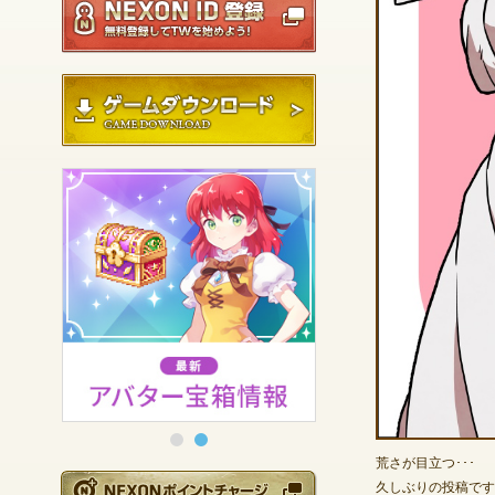
ゲームダウンロード
荒さが目立つ･･･
NEXONポイントチ
久しぶりの投稿です