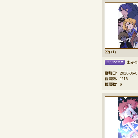
??
(+1)
まみそ
エルフィンタ
投稿日：
2026-06-0
観覧数：
1116
投票数：
6