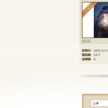
★
ボリス
投稿日：
2025-12-1
観覧数：
2377
投票数：
8