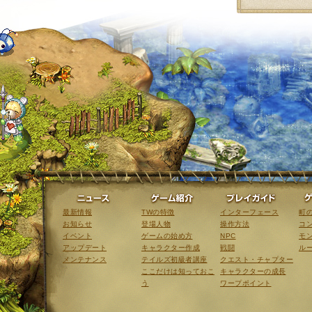
ニュース
ゲーム紹介
最新情報
TWの特徴
インターフェース
町
お知らせ
登場人物
操作方法
コ
イベント
ゲームの始め方
NPC
モ
アップデート
キャラクター作成
戦闘
ル
メンテナンス
テイルズ初級者講座
クエスト・チャプター
ここだけは知っておこ
キャラクターの成長
う
ワープポイント