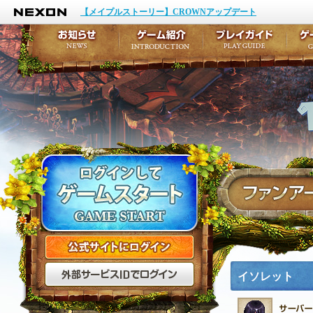
NEXON
イベント
キャラクター作成
【メイプルストーリー】CROWNアップデート
アップデート
テイルズ初級者講座
メンテナンス
ここだけは知っておこ
お知らせ
ゲーム紹介
プ
公式サイトにログイン
外部サービスIDでログ
イソレット