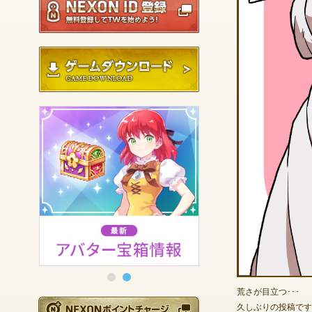
ゲームダウンロード
荒さが目立つ･･･
NEXONポイントチ
久しぶりの投稿です