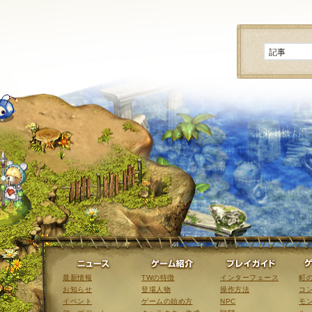
ニュース
ゲーム紹介
最新情報
TWの特徴
インターフェース
町
お知らせ
登場人物
操作方法
コ
イベント
ゲームの始め方
NPC
モ