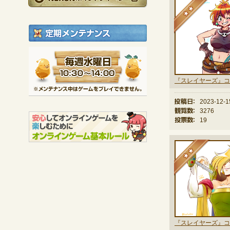
★
定期メンテナンス
毎週水曜日 10:30～1
※メンテナンス中は
投稿日：
2023-12-1
観覧数：
3276
投票数：
19
★