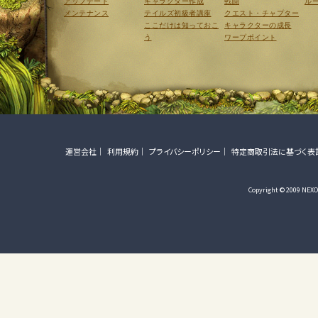
アップデート
キャラクター作成
戦闘
ル
メンテナンス
テイルズ初級者講座
クエスト・チャプター
ここだけは知っておこ
キャラクターの成長
う
ワープポイント
運営会社
利用規約
プライバシーポリシー
特定商取引法に基づく表
Copyright © 2009 NEXON