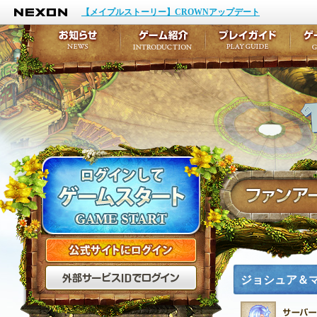
NEXON
イベント
キャラクター作成
【メイプルストーリー】CROWNアップデート
アップデート
テイルズ初級者講座
メンテナンス
ここだけは知っておこ
お知らせ
ゲーム紹介
プ
公式サイトにログイン
外部サービスIDでログ
ジョシュア＆