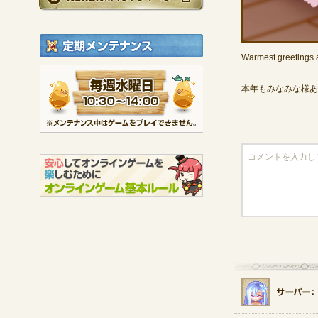
定期メンテナンス
Warmest greetings a
毎週水曜日 10:30～1
※メンテナンス中は
本年もみなみな様あ