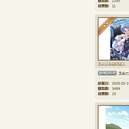
観覧数：
2295
投票数：
11
★
ランジエはぴば！
ラルー
ローゼンバーグ
投稿日：
2026-02-1
観覧数：
3499
投票数：
16