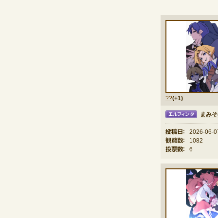
??
(+1)
まみそ
エルフィンタ
投稿日：
2026-06-0
観覧数：
1082
投票数：
6