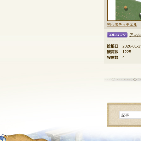
初心者ティチエル
アマル
エルフィンタ
投稿日：
2026-01-2
観覧数：
1225
投票数：
4