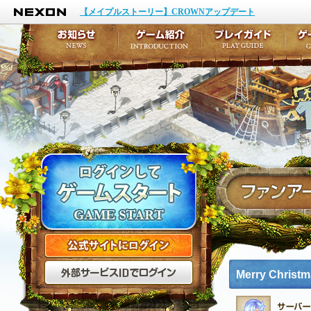
NEXON
イベント
キャラクター作成
【メイプルストーリー】CROWNアップデート
アップデート
テイルズ初級者講座
メンテナンス
ここだけは知っておこ
お知らせ
ゲーム紹介
プ
公式サイトにログイン
外部サービスIDでログ
Merry Christm