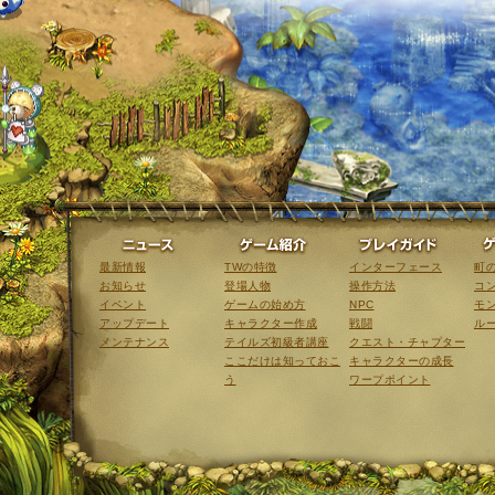
ニュース
ゲーム紹介
最新情報
TWの特徴
インターフェース
町
お知らせ
登場人物
操作方法
コ
イベント
ゲームの始め方
NPC
モ
アップデート
キャラクター作成
戦闘
ル
メンテナンス
テイルズ初級者講座
クエスト・チャプター
ここだけは知っておこ
キャラクターの成長
う
ワープポイント