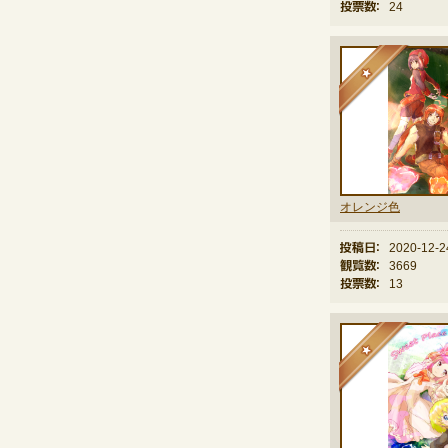
投票数：
24
★
オレンジ色
投稿日：
2020-12-2
観覧数：
3669
投票数：
13
★