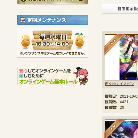
定期メンテナンス
毎週水曜日 10:30～1
★
※メンテナンス中は
夜を歩くイスピン
投稿日：
2021-10-0
観覧数：
4421
投票数：
20
★