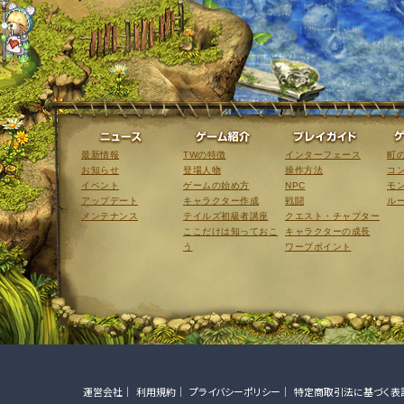
ニュース
ゲーム紹介
最新情報
TWの特徴
インターフェース
町
お知らせ
登場人物
操作方法
コ
イベント
ゲームの始め方
NPC
モ
アップデート
キャラクター作成
戦闘
ル
メンテナンス
テイルズ初級者講座
クエスト・チャプター
ここだけは知っておこ
キャラクターの成長
う
ワープポイント
運営会社
利用規約
プライバシーポリシー
特定商取引法に基づく表