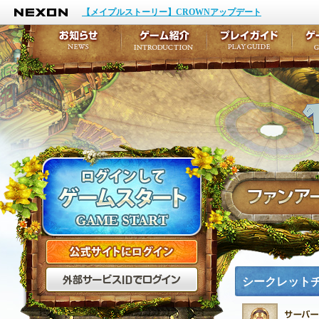
NEXON
イベント
キャラクター作成
【メイプルストーリー】CROWNアップデート
アップデート
テイルズ初級者講座
メンテナンス
ここだけは知っておこ
お知らせ
ゲーム紹介
プ
公式サイトにログイン
外部サービスIDでログ
シークレット