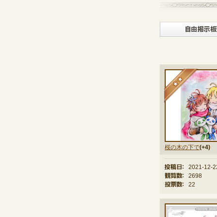
★
桜の木の下で
(+4)
投稿日：
2021-12-2
観覧数：
2698
投票数：
22