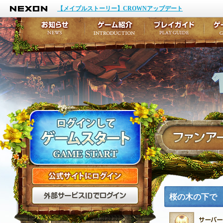
NEXON
イベント
キャラクター作成
【メイプルストーリー】CROWNアップデート
アップデート
テイルズ初級者講座
メンテナンス
ここだけは知っておこ
お知らせ
ゲーム紹介
プ
公式サイトにログイン
外部サービスIDでログ
桜の木の下で