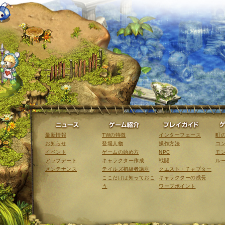
ニュース
ゲーム紹介
最新情報
TWの特徴
インターフェース
町
お知らせ
登場人物
操作方法
コ
イベント
ゲームの始め方
NPC
モ
アップデート
キャラクター作成
戦闘
ル
メンテナンス
テイルズ初級者講座
クエスト・チャプター
ここだけは知っておこ
キャラクターの成長
う
ワープポイント