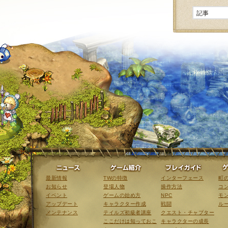
ニュース
ゲーム紹介
最新情報
TWの特徴
インターフェース
町
お知らせ
登場人物
操作方法
コ
イベント
ゲームの始め方
NPC
モ
アップデート
キャラクター作成
戦闘
ル
メンテナンス
テイルズ初級者講座
クエスト・チャプター
ここだけは知っておこ
キャラクターの成長