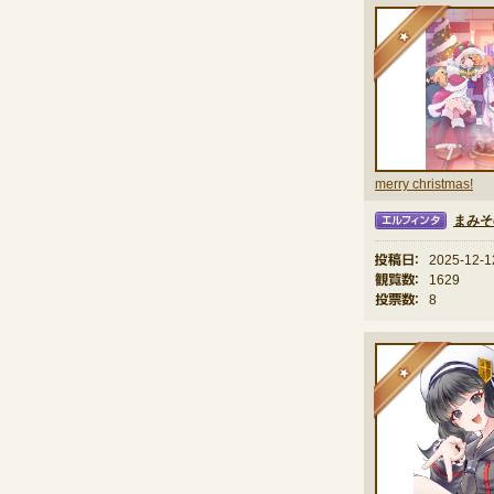
★
merry christmas!
まみそ
エルフィンタ
投稿日：
2025-12-1
観覧数：
1629
投票数：
8
★