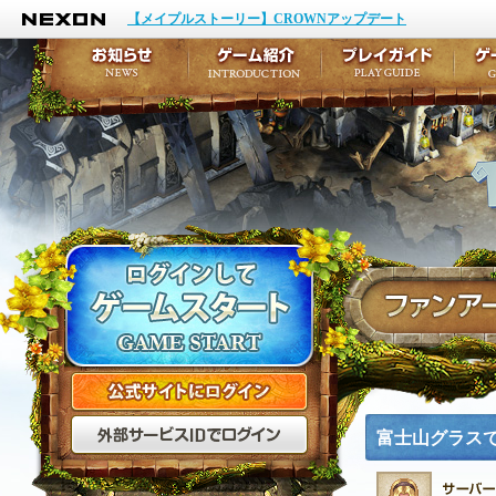
NEXON
イベント
キャラクター作成
【メイプルストーリー】CROWNアップデート
アップデート
テイルズ初級者講座
メンテナンス
ここだけは知っておこ
お知らせ
ゲーム紹介
プ
公式サイトにログイン
外部サービスIDでログ
富士山グラス