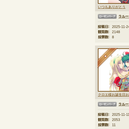
いつもありがとう
ラルー
ローゼンバーグ
投稿日：
2025-11-2
観覧数：
2148
投票数：
8
★
クロエ様お誕生日お
ラルー
ローゼンバーグ
投稿日：
2025-11-1
観覧数：
2053
投票数：
11