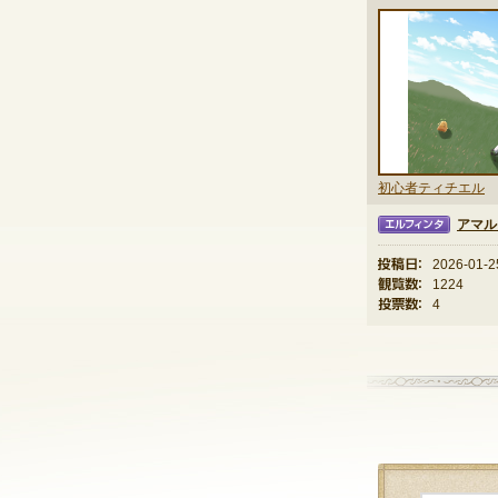
初心者ティチエル
アマル
エルフィンタ
投稿日：
2026-01-2
観覧数：
1224
投票数：
4