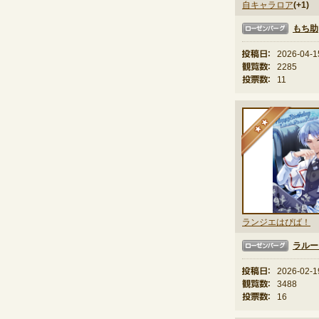
自キャラロア
(+1)
もち助
ローゼンバーグ
投稿日：
2026-04-1
観覧数：
2285
投票数：
11
★
ランジエはぴば！
ラルー
ローゼンバーグ
投稿日：
2026-02-1
観覧数：
3488
投票数：
16