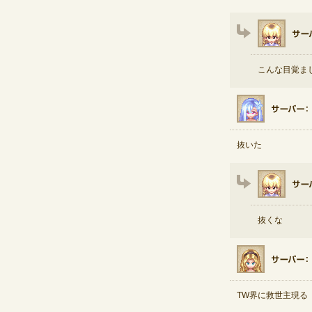
こんな目覚ま
抜いた
抜くな
TW界に救世主現る