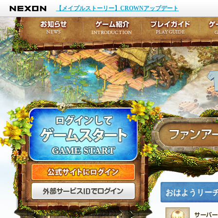
NEXON
イベント
キャラクター作成
【メイプルストーリー】CROWNアップデート
アップデート
テイルズ初級者講座
メンテナンス
ここだけは知っておこ
お知らせ
ゲーム紹介
プ
公式サイトにログイン
外部サービスIDでログ
おはようリー