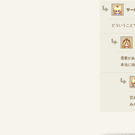
どういうこと
需要があ
本当に頭
言
み