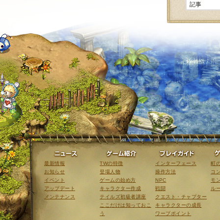
ニュース
ゲーム紹介
最新情報
TWの特徴
インターフェース
町
お知らせ
登場人物
操作方法
コ
イベント
ゲームの始め方
NPC
モ
アップデート
キャラクター作成
戦闘
ル
メンテナンス
テイルズ初級者講座
クエスト・チャプター
ここだけは知っておこ
キャラクターの成長
う
ワープポイント