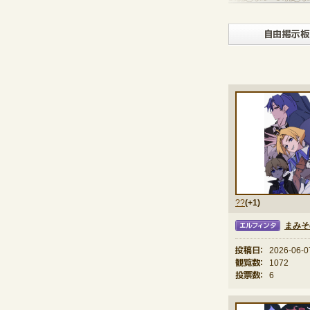
??
(+1)
まみそ
エルフィンタ
投稿日：
2026-06-0
観覧数：
1072
投票数：
6