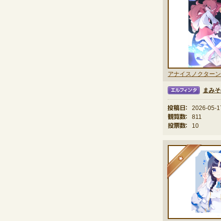
アナイスノクターン
まみそ
エルフィンタ
投稿日：
2026-05-1
観覧数：
811
投票数：
10
★