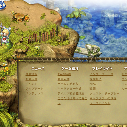
ニュース
ゲーム紹介
最新情報
TWの特徴
インターフェース
町
お知らせ
登場人物
操作方法
コ
イベント
ゲームの始め方
NPC
モ
アップデート
キャラクター作成
戦闘
ル
メンテナンス
テイルズ初級者講座
クエスト・チャプター
ここだけは知っておこ
キャラクターの成長
う
ワープポイント