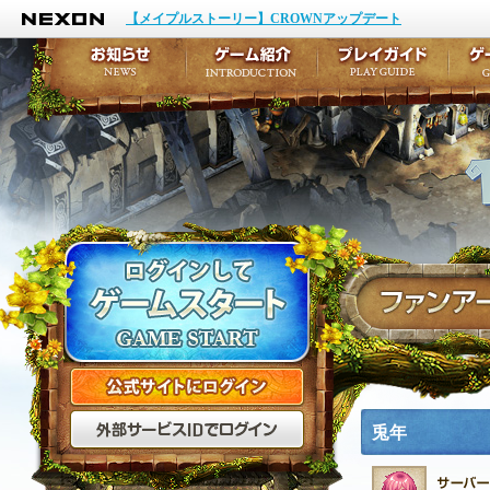
NEXON
イベント
キャラクター作成
【メイプルストーリー】CROWNアップデート
アップデート
テイルズ初級者講座
メンテナンス
ここだけは知っておこ
お知らせ
ゲーム紹介
プ
公式サイトにログイン
外部サービスIDでログ
兎年