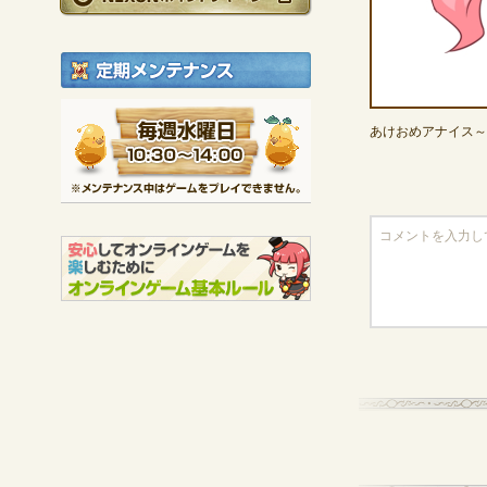
定期メンテナンス
毎週水曜日 10:30～1
あけおめアナイス～
※メンテナンス中は