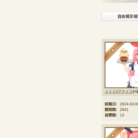
★
メイドnアナイス
(+2
投稿日：
2024-03-0
観覧数：
2841
投票数：
13
★