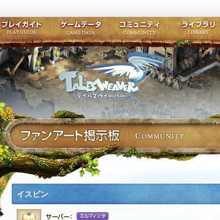
キャラクター作成
クエスト・チャプター
コンテンツ
クラブ掲示
テイルズ初級者講座
キャラクターの成長
モンスターブック
ファンアー
ここだけは知っておこう
ワープポイント
ルーンスキル
コミュニテ
ゲーム紹介
プレイガイド
ゲームデータ
コミュニティ
テイルズ
公式サイトにログイン
外部サービスIDでログイン
イスピン
エルフィンタ