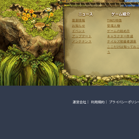
ニュース
最新情報
TWの特徴
お知らせ
登場人物
イベント
ゲームの始め方
アップデート
キャラクター作成
メンテナンス
テイルズ初級者講座
ここだけは知ってお
う
運営会社
利用規約
プライバシーポリシ