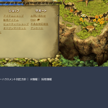
ライブラリ
ショップ
サポート
アイテムショップ
お問い合わせ
販売アイテム
FAQ
ビューティーショップ
不具合対応状況
オープンマーケット
アンケート
リ
ーハラスメント対応方針
IR情報
採用情報