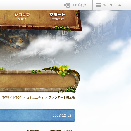
ログイン
板
ボイスドラマ
販売アイテム
FAQ
ト掲示板
マンガ
ビューティーショップ
不具合対応状況
ィポイント
LINEスタンプ
オープンマーケット
アンケート
ライブラリ
ショップ
サポート
ウィーバー
ファンアート掲
TWサイトTOP
＞
コミュニティ
＞
ファンアート掲示板
2023-12-12