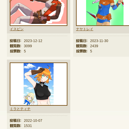
イスピン
ナヤトレイ
投稿日：
2023-12-12
投稿日：
2023-11-30
観覧数：
3099
観覧数：
2439
投票数：
5
投票数：
5
ミラとティチ
投稿日：
2022-10-07
観覧数：
1531