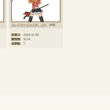
スレイヤーズコラボ リナインバース
(+1)
投稿日：
2023-11-30
観覧数：
3174
投票数：
7