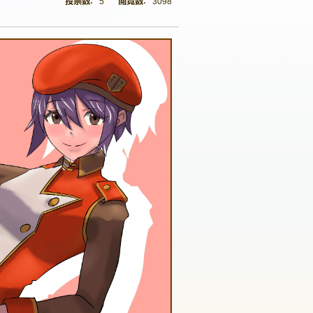
5
3098