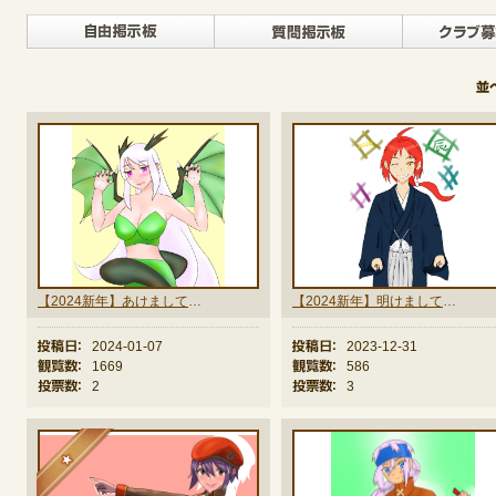
自由掲示板>
質問掲示
定期メンテナンス
毎週水曜日 10:30～14:00
※メンテナンス中はゲームをプレイできません。
【2024新年】あけまして、おめでとうございます。
【2024新年】明けまして、おめでとうございます。
投稿日：
2024-01-07
投稿日：
2023-12-31
観覧数：
1669
観覧数：
586
投票数：
2
投票数：
3
★