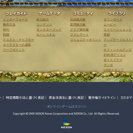
ゲーム紹介
プレイガイド
ゲームデータ
コミュニティ
インターフェース
町の紹介
自由掲示板
ダウンロード
操作方法
コンテンツ
質問掲示板
ムービー
NPC
モンスターブック
クラブ掲示板
スクリーンショット
戦闘
ルーンスキル
ファンアート
壁紙
クエスト・チャプター
コミュニティポイント
アップデートヒスト
こ
キャラクターの成長
ー
ワープポイント
オフィシャルグッズ
SNS用アイコン
ボイスドラマ
マンガ
LINEスタンプ
ー
特定商取引法に基づく表記
資金決済法に基づく表記
著作権ガイドライン
カスタマ
オンラインゲームはネクソン
Copyright © 2009 NEXON Korea Corporation and NEXON Co., Ltd. All Rights Reserved.