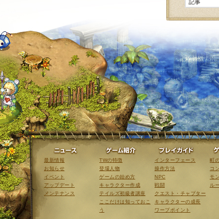
ニュース
ゲーム紹介
最新情報
TWの特徴
インターフェース
町
お知らせ
登場人物
操作方法
コ
イベント
ゲームの始め方
NPC
モ
アップデート
キャラクター作成
戦闘
ル
メンテナンス
テイルズ初級者講座
クエスト・チャプター
ここだけは知っておこ
キャラクターの成長
う
ワープポイント