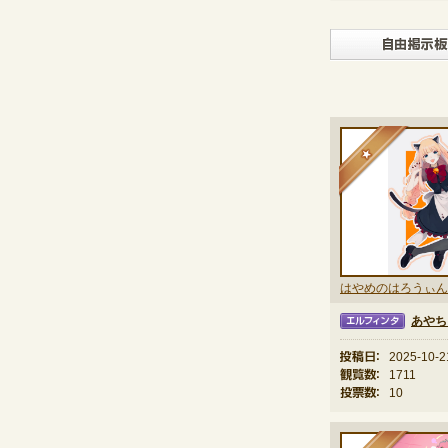
★
はやめのはろうぃん
あやち
エルフィンタ
投稿日：
2025-10-2
観覧数：
1711
投票数：
10
★