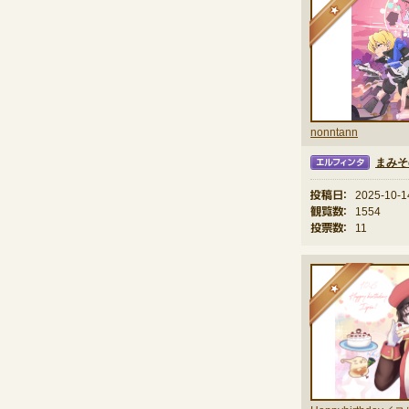
nonntann
まみそ
エルフィンタ
投稿日：
2025-10-1
観覧数：
1554
投票数：
11
★