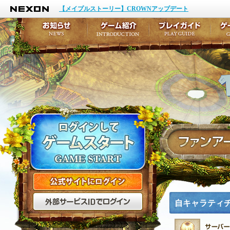
NEXON
イベント
キャラクター作成
【メイプルストーリー】CROWNアップデート
アップデート
テイルズ初級者講座
メンテナンス
ここだけは知っておこ
お知らせ
ゲーム紹介
プ
公式サイトにログイン
外部サービスIDでログ
自キャラティ