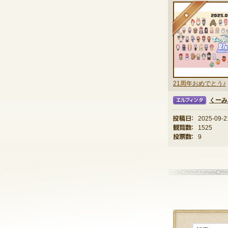
★
21周年おめでとう♪
くーみ
エルフィンタ
投稿日：
2025-09-2
観覧数：
1525
投票数：
9