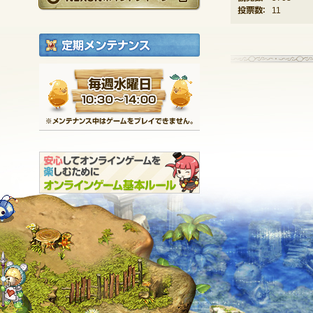
投票数：
11
定期メンテナンス
毎週水曜日 10:30～1
※メンテナンス中は