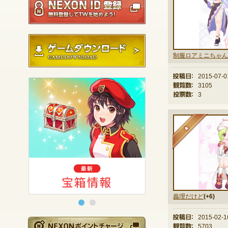
ゲームダウンロード
制服ロアミニちゃん
投稿日：
2015-07-0
観覧数：
3105
投票数：
3
★
義理だけど
(+6)
投稿日：
2015-02-1
NEXONポイントチ
観覧数：
5703