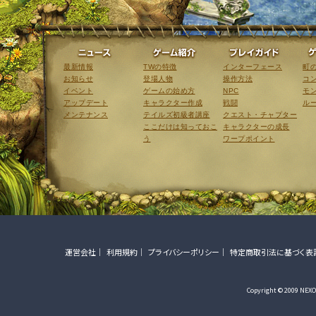
ニュース
ゲーム紹介
最新情報
TWの特徴
インターフェース
町
お知らせ
登場人物
操作方法
コ
イベント
ゲームの始め方
NPC
モ
アップデート
キャラクター作成
戦闘
ル
メンテナンス
テイルズ初級者講座
クエスト・チャプター
ここだけは知っておこ
キャラクターの成長
う
ワープポイント
運営会社
利用規約
プライバシーポリシー
特定商取引法に基づく表
Copyright © 2009 NEXON