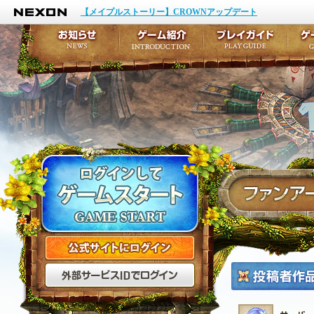
NEXON
イベント
キャラクター作成
【メイプルストーリー】CROWNアップデート
アップデート
テイルズ初級者講座
メンテナンス
ここだけは知っておこ
お知らせ
ゲーム紹介
プ
公式サイトにログイン
外部サービスIDでログ