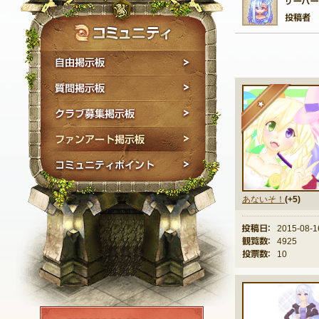
自由掲示板
質問掲示板
★
クラブ募集掲示板
ファンアート掲示板
コミュニティポイン
あないそ！
(+5)
投稿日：
2015-08-1
観覧数：
4925
投票数：
10
NEXON ID登録