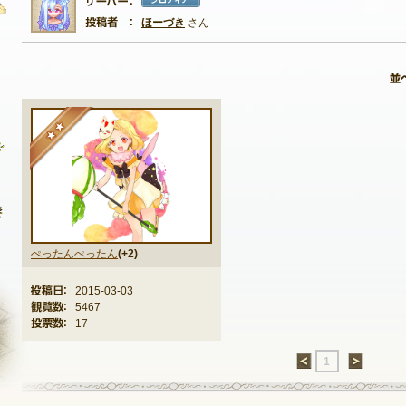
server01
ほーづき
さん
自由掲示板
質問掲示板
★★
クラブ募集掲示板
ファンアート掲示板
コミュニティポイント
ぺったんぺったん
(+2)
投稿日：
2015-03-03
観覧数：
5467
投票数：
17
←
1
→
NEXON ID登録