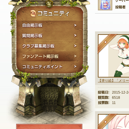
自由掲示板
質問掲示板
★
クラブ募集掲示板
ファンアート掲示板
コミュニティポイン
投稿日：
2015-12-2
観覧数：
6518
投票数：
11
★
NEXON ID登録