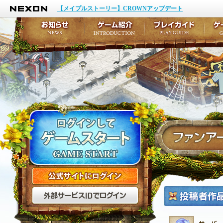
NEXON
イベント
キャラクター作成
【メイプルストーリー】CROWNアップデート
アップデート
テイルズ初級者講座
メンテナンス
ここだけは知っておこ
お知らせ
ゲーム紹介
プ
公式サイトにログイン
外部サービスIDでログ