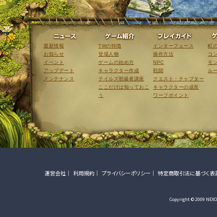
ニュース
ゲーム紹介
最新情報
TWの特徴
インターフェース
町
お知らせ
登場人物
操作方法
コ
イベント
ゲームの始め方
NPC
モ
アップデート
キャラクター作成
戦闘
ル
メンテナンス
テイルズ初級者講座
クエスト・チャプター
ここだけは知っておこ
キャラクターの成長
う
ワープポイント
運営会社
利用規約
プライバシーポリシー
特定商取引法に基づく表
Copyright © 2009 NEXON