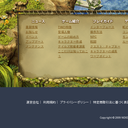
ニュース
ゲーム紹介
最新情報
TWの特徴
インターフェース
町
お知らせ
登場人物
操作方法
コ
イベント
ゲームの始め方
NPC
モ
アップデート
キャラクター作成
戦闘
ル
メンテナンス
テイルズ初級者講座
クエスト・チャプター
ここだけは知っておこ
キャラクターの成長
う
ワープポイント
運営会社
利用規約
プライバシーポリシー
特定商取引法に基づく表
Copyright © 2009 NEXON