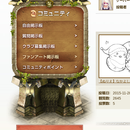
自由掲示板
質問掲示板
クラブ募集掲示板
ファンアート掲示板
コミュニティポイン
投稿日：
2015-11-2
観覧数：
2645
投票数：
5
NEXON ID登録