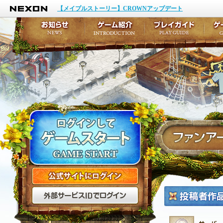
NEXON
イベント
キャラクター作成
【メイプルストーリー】CROWNアップデート
アップデート
テイルズ初級者講座
メンテナンス
ここだけは知っておこ
お知らせ
ゲーム紹介
プ
公式サイトにログイン
外部サービスIDでログ