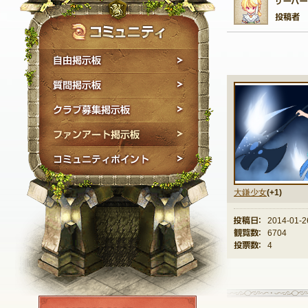
自由掲示板
質問掲示板
クラブ募集掲示板
ファンアート掲示板
コミュニティポイン
大鎌少女
(+1)
投稿日：
2014-01-2
観覧数：
6704
投票数：
4
NEXON ID登録