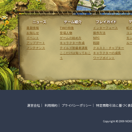
ニュース
ゲーム紹介
最新情報
TWの特徴
インターフェース
町
お知らせ
登場人物
操作方法
コ
イベント
ゲームの始め方
NPC
モ
アップデート
キャラクター作成
戦闘
ル
メンテナンス
テイルズ初級者講座
クエスト・チャプター
ここだけは知っておこ
キャラクターの成長
う
ワープポイント
運営会社
利用規約
プライバシーポリシー
特定商取引法に基づく表
Copyright © 2009 NEXON