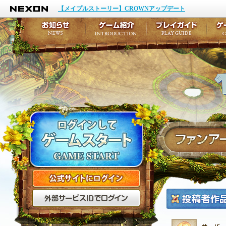
NEXON
イベント
キャラクター作成
【メイプルストーリー】CROWNアップデート
アップデート
テイルズ初級者講座
メンテナンス
ここだけは知っておこ
お知らせ
ゲーム紹介
プ
公式サイトにログイン
外部サービスIDでログ